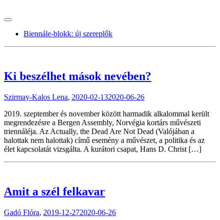
tranzitblog.hu
Biennále-blokk: új szereplők
Ki beszélhet mások nevében?
Szirmay-Kalos Lena
,
2020-02-13
2020-06-26
2019. szeptember és november között harmadik alkalommal került
megrendezésre a Bergen Assembly, Norvégia kortárs művészeti
triennáléja. Az Actually, the Dead Are Not Dead (Valójában a
halottak nem halottak) című esemény a művészet, a politika és az
élet kapcsolatát vizsgálta. A kurátori csapat, Hans D. Christ […]
Amit a szél felkavar
Gadó Flóra
,
2019-12-27
2020-06-26