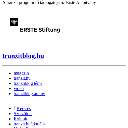
A tranzit program fő támogatója az Erste Alapítvány
tranzitblog.hu
magazin
tranzit.hu
tranztiblog téma
videó
tranzitblog archív
Keresés
Szerzőink
Rólunk
tranzit.hu/aktuális