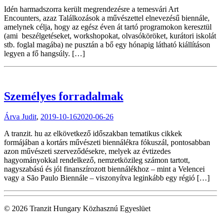
Idén harmadszorra került megrendezésre a temesvári Art
Encounters, azaz Találkozások a művészettel elnevezésű biennále,
amelynek célja, hogy az egész éven át tartó programokon keresztül
(ami beszélgetéseket, workshopokat, olvasóköröket, kurátori iskolát
stb. foglal magába) ne pusztán a bő egy hónapig látható kiállításon
legyen a fő hangsúly. […]
Személyes forradalmak
Árva Judit
,
2019-10-16
2020-06-26
A tranzit. hu az elkövetkező időszakban tematikus cikkek
formájában a kortárs művészeti biennálékra fókuszál, pontosabban
azon művészeti szerveződésekre, melyek az évtizedes
hagyományokkal rendelkező, nemzetközileg számon tartott,
nagyszabású és jól finanszírozott biennálékhoz – mint a Velencei
vagy a São Paulo Biennále – viszonyítva leginkább egy régió […]
© 2026 Tranzit Hungary Közhasznú Egyeslüet