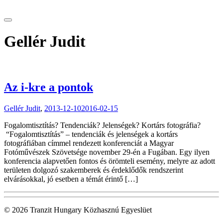
tranzitblog.hu
Gellér Judit
Az i-kre a pontok
Gellér Judit
,
2013-12-10
2016-02-15
Fogalomtisztítás? Tendenciák? Jelenségek? Kortárs fotográfia?
“Fogalomtisztítás” – tendenciák és jelenségek a kortárs
fotográfiában címmel rendezett konferenciát a Magyar
Fotóművészek Szövetsége november 29-én a Fugában. Egy ilyen
konferencia alapvetően fontos és örömteli esemény, melyre az adott
területen dolgozó szakemberek és érdeklődők rendszerint
elvárásokkal, jó esetben a témát érintő […]
© 2026 Tranzit Hungary Közhasznú Egyeslüet