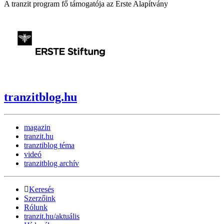
A tranzit program fő támogatója az Erste Alapítvány
tranzitblog.hu
magazin
tranzit.hu
tranztiblog téma
videó
tranzitblog archív
Keresés
Szerzőink
Rólunk
tranzit.hu/aktuális