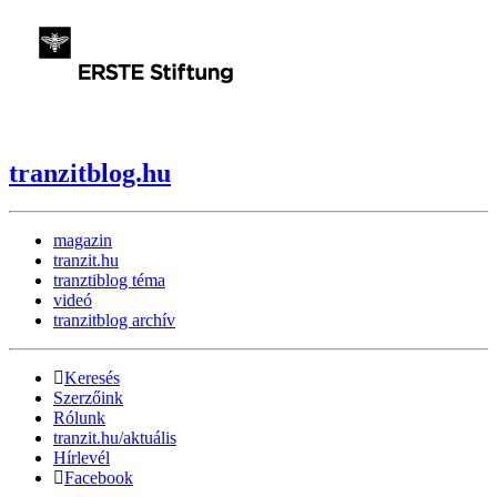
tranzitblog.hu
magazin
tranzit.hu
tranztiblog téma
videó
tranzitblog archív
Keresés
Szerzőink
Rólunk
tranzit.hu/aktuális
Hírlevél
Facebook