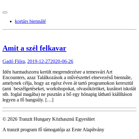
tranzitblog.hu
kortárs biennálé
Amit a szél felkavar
Gadó Flóra
,
2019-12-27
2020-06-26
Idén harmadszorra került megrendezésre a temesvári Art
Encounters, azaz Találkozások a művészettel elnevezésű biennále,
amelynek célja, hogy az egész éven át tartó programokon keresztül
(ami beszélgetéseket, workshopokat, olvasóköröket, kurátori iskolát
stb. foglal magába) ne pusztán a bő egy hónapig látható kiállításon
legyen a fő hangsúly. […]
© 2026 Tranzit Hungary Közhasznú Egyeslüet
A tranzit program fő támogatója az Erste Alapítvány