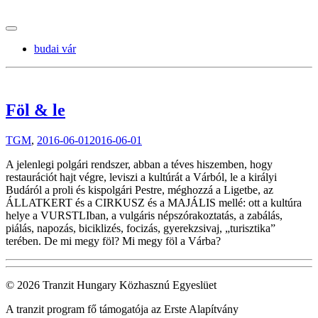
tranzitblog.hu
budai vár
Föl & le
TGM
,
2016-06-01
2016-06-01
A jelenlegi polgári rendszer, abban a téves hiszemben, hogy
restaurációt hajt végre, leviszi a kultúrát a Várból, le a királyi
Budáról a proli és kispolgári Pestre, méghozzá a Ligetbe, az
ÁLLATKERT és a CIRKUSZ és a MAJÁLIS mellé: ott a kultúra
helye a VURSTLIban, a vulgáris népszórakoztatás, a zabálás,
piálás, napozás, biciklizés, focizás, gyerekzsivaj, „turisztika”
terében. De mi megy föl? Mi megy föl a Várba?
© 2026 Tranzit Hungary Közhasznú Egyeslüet
A tranzit program fő támogatója az Erste Alapítvány