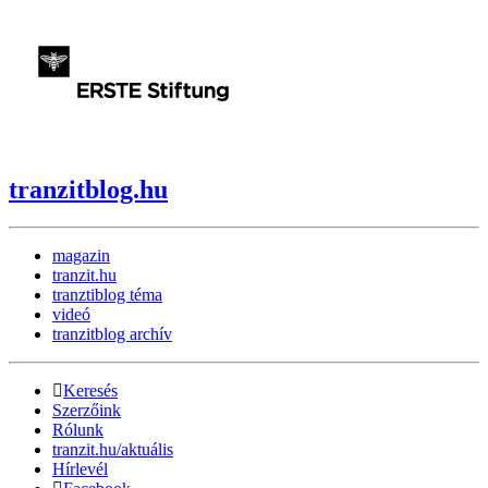
tranzitblog.hu
magazin
tranzit.hu
tranztiblog téma
videó
tranzitblog archív
Keresés
Szerzőink
Rólunk
tranzit.hu/aktuális
Hírlevél