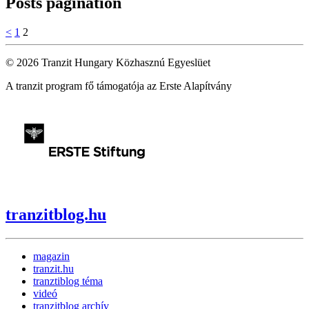
Posts pagination
<
1
2
© 2026 Tranzit Hungary Közhasznú Egyeslüet
A tranzit program fő támogatója az Erste Alapítvány
tranzitblog.hu
magazin
tranzit.hu
tranztiblog téma
videó
tranzitblog archív