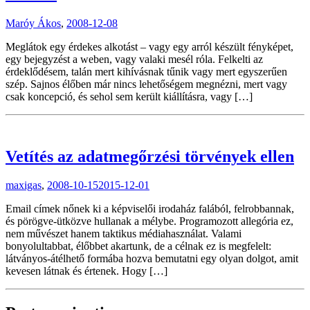
Maróy Ákos
,
2008-12-08
Meglátok egy érdekes alkotást – vagy egy arról készült fényképet,
egy bejegyzést a weben, vagy valaki mesél róla. Felkelti az
érdeklődésem, talán mert kihívásnak tűnik vagy mert egyszerűen
szép. Sajnos élőben már nincs lehetőségem megnézni, mert vagy
csak koncepció, és sehol sem került kiállításra, vagy […]
Vetítés az adatmegőrzési törvények ellen
maxigas
,
2008-10-15
2015-12-01
Email címek nőnek ki a képviselői irodaház falából, felrobbannak,
és pörögve-ütközve hullanak a mélybe. Programozott allegória ez,
nem művészet hanem taktikus médiahasználat. Valami
bonyolultabbat, élőbbet akartunk, de a célnak ez is megfelelt:
látványos-átélhető formába hozva bemutatni egy olyan dolgot, amit
kevesen látnak és értenek. Hogy […]