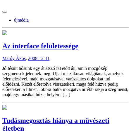
tranzitblog.hu
újmédia
Az interface felületessége
Maróy Ákos
,
2008-12-11
Jólfésült hősünk egy átlátszó fal előtt áll, amin mozgókép
szegmensek jelennek meg. Ujjai misztikusan világítanak, amelyek
felemelésével, majd mozgatásával varázslatos dolgokat tud
előidézni. Kezét előretolva visszatekeri, maga felé húzva pedig
előretekeri a filmet. Jobbra-balra mozgatva arrébb rakja a szegmenst,
majd egy másikat húz a helyére. […]
Tudásmegosztás hiánya a művészeti
életben