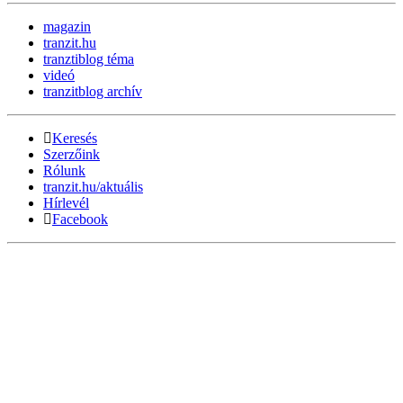
magazin
tranzit.hu
tranztiblog téma
videó
tranzitblog archív
Keresés
Szerzőink
Rólunk
tranzit.hu/aktuális
Hírlevél
Facebook