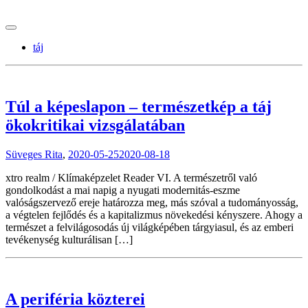
tranzitblog.hu
táj
Túl a képeslapon – természetkép a táj
ökokritikai vizsgálatában
Süveges Rita
,
2020-05-25
2020-08-18
xtro realm / Klímaképzelet Reader VI. A természetről való
gondolkodást a mai napig a nyugati modernitás-eszme
valóságszervező ereje határozza meg, más szóval a tudományosság,
a végtelen fejlődés és a kapitalizmus növekedési kényszere. Ahogy a
természet a felvilágosodás új világképében tárgyiasul, és az emberi
tevékenység kulturálisan […]
A periféria közterei