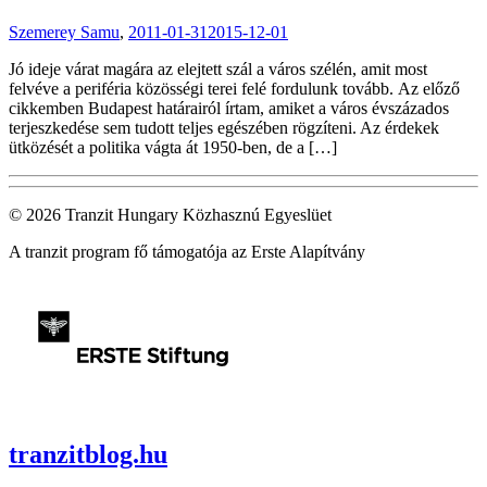
Szemerey Samu
,
2011-01-31
2015-12-01
Jó ideje várat magára az elejtett szál a város szélén, amit most
felvéve a periféria közösségi terei felé fordulunk tovább. Az előző
cikkemben Budapest határairól írtam, amiket a város évszázados
terjeszkedése sem tudott teljes egészében rögzíteni. Az érdekek
ütközését a politika vágta át 1950-ben, de a […]
© 2026 Tranzit Hungary Közhasznú Egyeslüet
A tranzit program fő támogatója az Erste Alapítvány
tranzitblog.hu