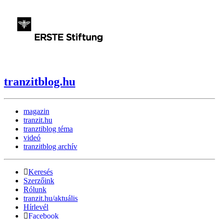
tranzitblog.hu
magazin
tranzit.hu
tranztiblog téma
videó
tranzitblog archív
Keresés
Szerzőink
Rólunk
tranzit.hu/aktuális
Hírlevél
Facebook