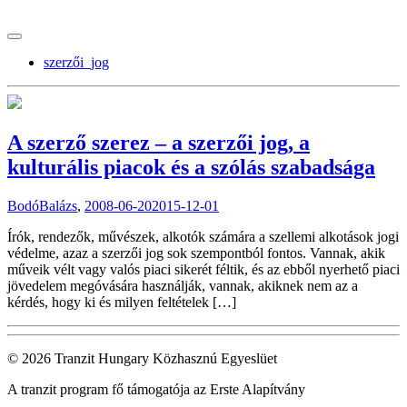
tranzitblog.hu
szerzői_jog
A szerző szerez – a szerzői jog, a
kulturális piacok és a szólás szabadsága
BodóBalázs
,
2008-06-20
2015-12-01
Írók, rendezők, művészek, alkotók számára a szellemi alkotások jogi
védelme, azaz a szerzői jog sok szempontból fontos. Vannak, akik
műveik vélt vagy valós piaci sikerét féltik, és az ebből nyerhető piaci
jövedelem megóvására használják, vannak, akiknek nem az a
kérdés, hogy ki és milyen feltételek […]
© 2026 Tranzit Hungary Közhasznú Egyeslüet
A tranzit program fő támogatója az Erste Alapítvány