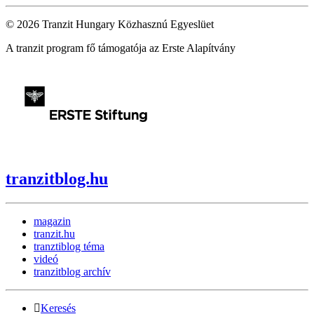
© 2026 Tranzit Hungary Közhasznú Egyeslüet
A tranzit program fő támogatója az Erste Alapítvány
tranzitblog.hu
magazin
tranzit.hu
tranztiblog téma
videó
tranzitblog archív
Keresés