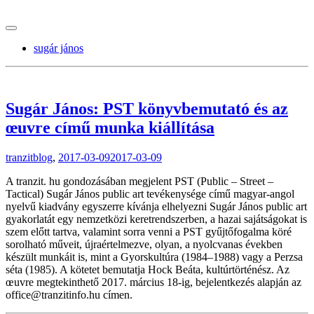
tranzitblog.hu
sugár jános
Sugár János: PST könyvbemutató és az
œuvre című munka kiállítása
tranzitblog
,
2017-03-09
2017-03-09
A tranzit. hu gondozásában megjelent PST (Public – Street –
Tactical) Sugár János public art tevékenysége című magyar-angol
nyelvű kiadvány egyszerre kívánja elhelyezni Sugár János public art
gyakorlatát egy nemzetközi keretrendszerben, a hazai sajátságokat is
szem előtt tartva, valamint sorra venni a PST gyűjtőfogalma köré
sorolható műveit, újraértelmezve, olyan, a nyolcvanas években
készült munkáit is, mint a Gyorskultúra (1984–1988) vagy a Perzsa
séta (1985). A kötetet bemutatja Hock Beáta, kultúrtörténész. Az
œuvre megtekinthető 2017. március 18-ig, bejelentkezés alapján az
office@tranzitinfo.hu címen.