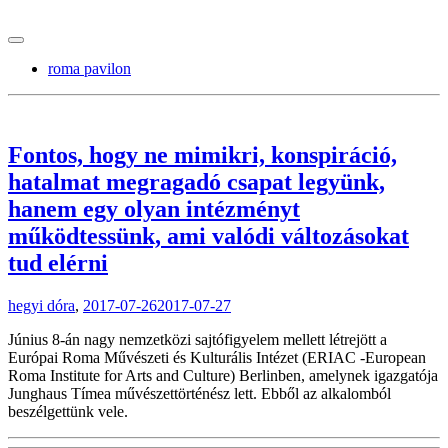
tranzitblog.hu
roma pavilon
Fontos, hogy ne mimikri, konspiráció,
hatalmat megragadó csapat legyünk,
hanem egy olyan intézményt
működtessünk, ami valódi változásokat
tud elérni
hegyi dóra
,
2017-07-26
2017-07-27
Június 8-án nagy nemzetközi sajtófigyelem mellett létrejött a
Európai Roma Művészeti és Kulturális Intézet (ERIAC -European
Roma Institute for Arts and Culture) Berlinben, amelynek igazgatója
Junghaus Tímea művészettörténész lett. Ebből az alkalomból
beszélgettünk vele.