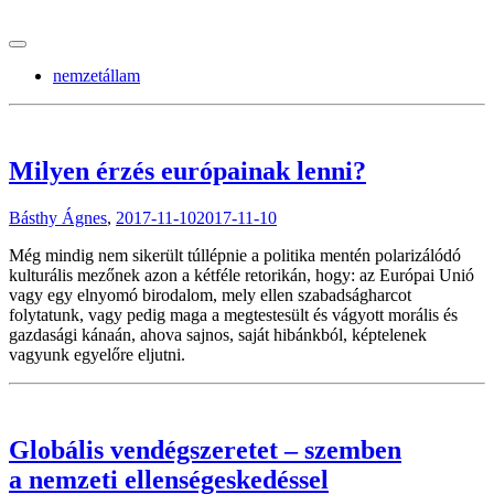
tranzitblog.hu
nemzetállam
Milyen érzés európainak lenni?
Básthy Ágnes
,
2017-11-10
2017-11-10
Még mindig nem sikerült túllépnie a politika mentén polarizálódó
kulturális mezőnek azon a kétféle retorikán, hogy: az Európai Unió
vagy egy elnyomó birodalom, mely ellen szabadságharcot
folytatunk, vagy pedig maga a megtestesült és vágyott morális és
gazdasági kánaán, ahova sajnos, saját hibánkból, képtelenek
vagyunk egyelőre eljutni.
Globális vendégszeretet – szemben
a nemzeti ellenségeskedéssel