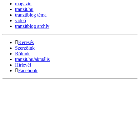
magazin
tranzit.hu
tranztiblog téma
videó
tranzitblog archív
Keresés
Szerzőink
Rólunk
tranzit.hu/aktuális
Hírlevél
Facebook