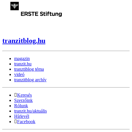
tranzitblog.hu
magazin
tranzit.hu
tranztiblog téma
videó
tranzitblog archív
Keresés
Szerzőink
Rólunk
tranzit.hu/aktuális
Hírlevél
Facebook