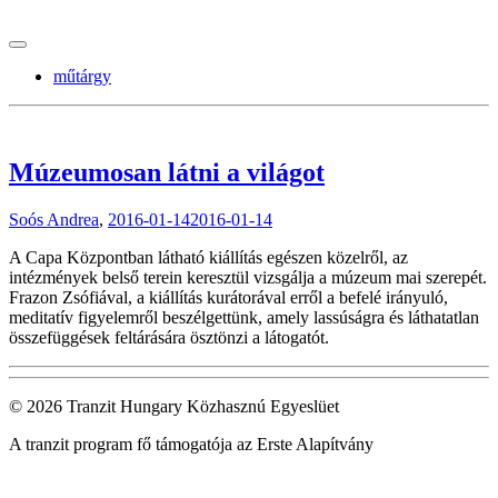
tranzitblog.hu
műtárgy
Múzeumosan látni a világot
Soós Andrea
,
2016-01-14
2016-01-14
A Capa Központban látható kiállítás egészen közelről, az
intézmények belső terein keresztül vizsgálja a múzeum mai szerepét.
Frazon Zsófiával, a kiállítás kurátorával erről a befelé irányuló,
meditatív figyelemről beszélgettünk, amely lassúságra és láthatatlan
összefüggések feltárására ösztönzi a látogatót.
© 2026 Tranzit Hungary Közhasznú Egyeslüet
A tranzit program fő támogatója az Erste Alapítvány