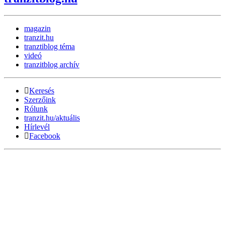
magazin
tranzit.hu
tranztiblog téma
videó
tranzitblog archív
Keresés
Szerzőink
Rólunk
tranzit.hu/aktuális
Hírlevél
Facebook