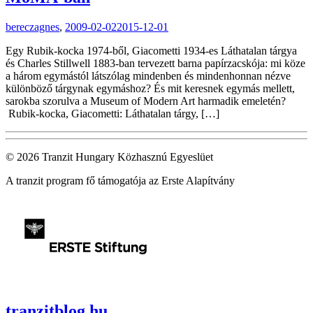
bereczagnes
,
2009-02-02
2015-12-01
Egy Rubik-kocka 1974-ből, Giacometti 1934-es Láthatalan tárgya
és Charles Stillwell 1883-ban tervezett barna papírzacskója: mi köze
a három egymástól látszólag mindenben és mindenhonnan nézve
különböző tárgynak egymáshoz? És mit keresnek egymás mellett,
sarokba szorulva a Museum of Modern Art harmadik emeletén?
Rubik-kocka, Giacometti: Láthatalan tárgy, […]
© 2026 Tranzit Hungary Közhasznú Egyeslüet
A tranzit program fő támogatója az Erste Alapítvány
tranzitblog.hu