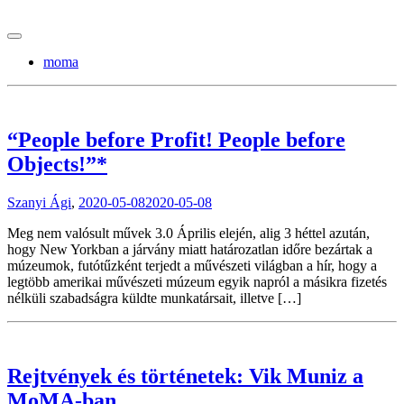
tranzitblog.hu
moma
“People before Profit! People before
Objects!”*
Szanyi Ági
,
2020-05-08
2020-05-08
Meg nem valósult művek 3.0 Április elején, alig 3 héttel azután,
hogy New Yorkban a járvány miatt határozatlan időre bezártak a
múzeumok, futótűzként terjedt a művészeti világban a hír, hogy a
legtöbb amerikai művészeti múzeum egyik napról a másikra fizetés
nélküli szabadságra küldte munkatársait, illetve […]
Rejtvények és történetek: Vik Muniz a
MoMA-ban