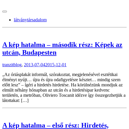
tranzitblog.hu
látványtársadalom
A kép hatalma – második rész: Képek az
utcán, Budapesten
tranzitblog
,
2013-07-04
2015-12-01
„Az óriásplakát informál, szórakoztat, megjelenésével esztétikai
élményt nyújt… újra és újra odafigyelésre késztet… mindig szem
előtt lesz” – ígéri a hirdetés hirdetése. Ha körülnézünk mondjuk az
elmúlt néhány hónapban az utcán és a hirdetésipar kedvenc
területén, a metróban, Oliviero Toscanit idézve így összegezhetjük a
látottakat: […]
A kép hatalma – első rész: Hirdetés,