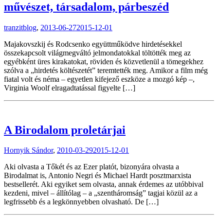
művészet, társadalom, párbeszéd
tranzitblog
,
2013-06-27
2015-12-01
Majakovszkij és Rodcsenko együttműködve hirdetésekkel
összekapcsolt világmegváltó jelmondatokkal töltötték meg az
egyébként üres kirakatokat, röviden és közvetlenül a tömegekhez
szólva a „hirdetés költészetét” teremtették meg. Amikor a film még
fiatal volt és néma – egyetlen kifejező eszköze a mozgó kép –,
Virginia Woolf elragadtatással figyelte […]
A Birodalom proletárjai
Hornyik Sándor
,
2010-03-29
2015-12-01
Aki olvasta a Tőkét és az Ezer platót, bizonyára olvasta a
Birodalmat is, Antonio Negri és Michael Hardt posztmarxista
bestsellerét. Aki egyiket sem olvasta, annak érdemes az utóbbival
kezdeni, mivel – állítólag – a „szentháromság” tagjai közül az a
legfrissebb és a legkönnyebben olvasható. De […]