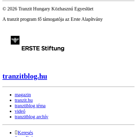
© 2026 Tranzit Hungary Közhasznú Egyeslüet
A tranzit program fő támogatója az Erste Alapítvány
tranzitblog.hu
magazin
tranzit.hu
tranztiblog téma
videó
tranzitblog archív
Keresés