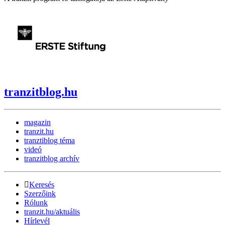
tranzitblog.hu
magazin
tranzit.hu
tranztiblog téma
videó
tranzitblog archív
Keresés
Szerzőink
Rólunk
tranzit.hu/aktuális
Hírlevél