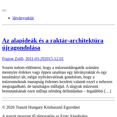
tranzitblog.hu
látványraktár
Az alapideák és a raktár-architektúra
újragondolása
Frazon Zsófi
,
2011-03-29
2015-12-01
Sosem tudom eldönteni, hogy a múzeumlátogatók számára
mennyire érdekes vagy éppen unalmas egy látványraktár és egy
tanulmányi tár, mégis nyilvánvalónak gondolom, hogy a
múzeumoknak manapság érdemes kezdeni valamit ezzel a nehezen
megragadható, de tanulságos műfajjal. A tárgyak múzeumi
bemutatásának ezen műfaja némileg definiálatlan – legalábbis […]
© 2026 Tranzit Hungary Közhasznú Egyeslüet
A tranzit program fő támogatója az Erste Alapítvány