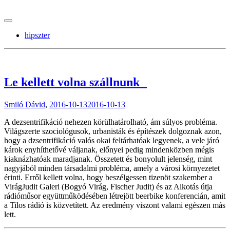
tranzitblog.hu
hipszter
Le kellett volna szállnunk
Smiló Dávid
,
2016-10-13
2016-10-13
A dezsentrifikáció nehezen körülhatárolható, ám súlyos probléma.
Világszerte szociológusok, urbanisták és építészek dolgoznak azon,
hogy a dzsentrifikáció valós okai feltárhatóak legyenek, a vele járó
károk enyhíthetővé váljanak, előnyei pedig mindenközben mégis
kiaknázhatóak maradjanak. Összetett és bonyolult jelenség, mint
nagyjából minden társadalmi probléma, amely a városi környezetet
érinti. Erről kellett volna, hogy beszélgessen tizenöt szakember a
VirágJudit Galeri (Bogyó Virág, Fischer Judit) és az Alkotás útja
rádióműsor együttműködésében létrejött beerbike konferencián, amit
a Tilos rádió is közvetített. Az eredmény viszont valami egészen más
lett.