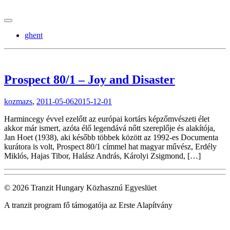
tranzitblog.hu
ghent
Prospect 80/1 – Joy and Disaster
kozmazs
,
2011-05-06
2015-12-01
Harmincegy évvel ezelőtt az európai kortárs képzőmvészeti élet
akkor már ismert, azóta élő legendává nőtt szereplője és alakítója,
Jan Hoet (1938), aki később többek között az 1992-es Documenta
kurátora is volt, Prospect 80/1 címmel hat magyar művész, Erdély
Miklós, Hajas Tibor, Halász András, Károlyi Zsigmond, […]
© 2026 Tranzit Hungary Közhasznú Egyeslüet
A tranzit program fő támogatója az Erste Alapítvány