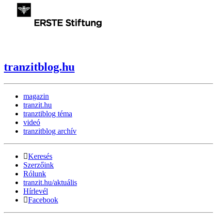
tranzitblog.hu
magazin
tranzit.hu
tranztiblog téma
videó
tranzitblog archív
Keresés
Szerzőink
Rólunk
tranzit.hu/aktuális
Hírlevél
Facebook