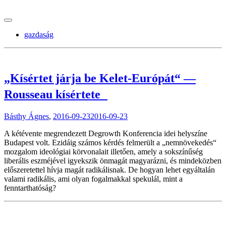
tranzitblog.hu
gazdaság
„Kísértet járja be Kelet-Európát“ —
Rousseau kísértete
Básthy Ágnes
,
2016-09-23
2016-09-23
A kétévente megrendezett Degrowth Konferencia idei helyszíne
Budapest volt. Ezidáig számos kérdés felmerült a „nemnövekedés“
mozgalom ideológiai körvonalait illetően, amely a sokszínűség
liberális eszméjével igyekszik önmagát magyarázni, és mindeközben
előszeretettel hívja magát radikálisnak. De hogyan lehet egyáltalán
valami radikális, ami olyan fogalmakkal spekulál, mint a
fenntarthatóság?