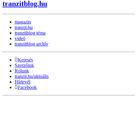
tranzitblog.hu
magazin
tranzit.hu
tranztiblog téma
videó
tranzitblog archív
Keresés
Szerzőink
Rólunk
tranzit.hu/aktuális
Hírlevél
Facebook