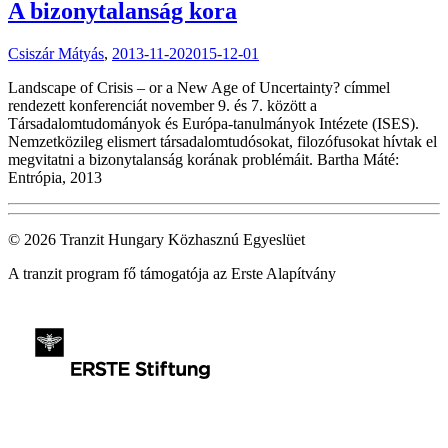
A bizonytalanság kora
Csiszár Mátyás
,
2013-11-20
2015-12-01
Landscape of Crisis – or a New Age of Uncertainty? címmel
rendezett konferenciát november 9. és 7. között a
Társadalomtudományok és Európa-tanulmányok Intézete (ISES).
Nemzetközileg elismert társadalomtudósokat, filozófusokat hívtak el
megvitatni a bizonytalanság korának problémáit. Bartha Máté:
Entrópia, 2013
© 2026 Tranzit Hungary Közhasznú Egyeslüet
A tranzit program fő támogatója az Erste Alapítvány