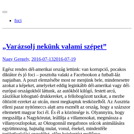
tranzitblog.hu
foci
„Varázsolj nekünk valami szépet”
Nagy Gergely
,
2016-07-13
2016-07-19
Egész rendes dél-amerikai ország lettünk: van korrupció, pocakos
diktátor és jó foci – posztolta valaki a Facebookon a futball-láz
napjaiban. A poszt elemzésébe most ne menjünk bele, mindenesetre
azokat a képeket, amelyeket eddig leginkább dél-amerikai vagy dél-
európai országokból láttunk, az autókból kilógó, festett arcú,
zászlókat lobogtató drukkereket, a fellobogózott taxikat, a mezbe
öltözött ezreket az utcán, most megkaptuk testközelből. Az Ausztria
elleni pazar nyitómeccs alatt arra eszmélt az ország, hogy a százszor
eltemetett magyar foci él. És él a közönsége is. Olyannyira, hogy
megszállja a Nagykörutat, leállítja a villamosokat, megmássza a
villanyoszlopokat, az Oktogonnál megafonos srácok animálására
együttmozog, hajnalig mulat, vonul, énekel, mindenféle
területfoglalási engedélyt, előre bejelentést mellőzve.