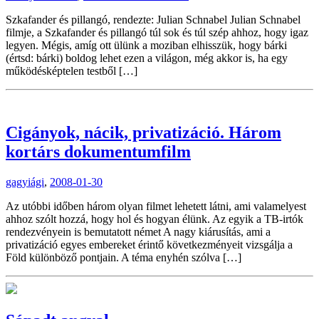
Szkafander és pillangó, rendezte: Julian Schnabel Julian Schnabel
filmje, a Szkafander és pillangó túl sok és túl szép ahhoz, hogy igaz
legyen. Mégis, amíg ott ülünk a moziban elhisszük, hogy bárki
(értsd: bárki) boldog lehet ezen a világon, még akkor is, ha egy
működésképtelen testből […]
Cigányok, nácik, privatizáció. Három
kortárs dokumentumfilm
gagyiági
,
2008-01-30
Az utóbbi időben három olyan filmet lehetett látni, ami valamelyest
ahhoz szólt hozzá, hogy hol és hogyan élünk. Az egyik a TB-irtók
rendezvényein is bemutatott német A nagy kiárusítás, ami a
privatizáció egyes embereket érintő következményeit vizsgálja a
Föld különböző pontjain. A téma enyhén szólva […]