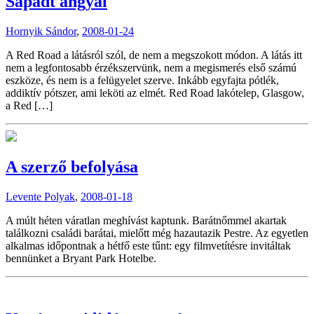
Sápadt angyal
Hornyik Sándor
,
2008-01-24
A Red Road a látásról szól, de nem a megszokott módon. A látás itt
nem a legfontosabb érzékszervünk, nem a megismerés első számú
eszköze, és nem is a felügyelet szerve. Inkább egyfajta pótlék,
addiktív pótszer, ami leköti az elmét. Red Road lakótelep, Glasgow,
a Red […]
A szerző befolyása
Levente Polyak
,
2008-01-18
A múlt héten váratlan meghívást kaptunk. Barátnőmmel akartak
találkozni családi barátai, mielőtt még hazautazik Pestre. Az egyetlen
alkalmas időpontnak a hétfő este tűnt: egy filmvetítésre invitáltak
bennünket a Bryant Park Hotelbe.