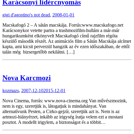
Karácsonyi lidércnyomás
gigi d'agostino's not dead
,
2008-01-01
Macskafogó 2 – A sátán macskája. Forrás:www.macskafogo.net
Karácsonykor vetette partra a trashmozifilm-hullám a már-már
hungarikumként elkönyvelt Macskafogó című rajzfilm régóta
készülő második részét. Az animációs film a Sátán Macskája alcímet
kapta, ami kicsit perverzül hangzik az év ezen időszakában, de ettől
talán még bizsergetőbb nekilátni. […]
Nova Karcmozi
kozmazs
,
2007-12-10
2015-12-01
Nova Cinema, forrás: www.nova-cinema.org Van művészmozink,
nem is egy, szeretjük is, látogatjuk is mindahányat. Van
alternatívunk Pesten, a Cirko-gejzír, szeretjük azt is. Nem is az
artmozi-hiányérzet, inkább az irigység íratja velem ezt a mostani
posztot. A modellt irigylem, a biztonságot és a többit…