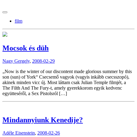
tranzitblog.hu
film
Mocsok és düh
Nagy Gergely
,
2008-02-29
„Now is the winter of our discontent made glorious summer by this
son (sun) of York“ Csecsemő vagyok (vagyis inkább csecsszopó),
akinek minden vicc új. Most láttam csak Julian Temple filmjét, a
The Filth And The Fury-t, amely gyerekkorom egyik kedvenc
együtteséről, a Sex Pistolsról […]
Mindannyiunk Kenedije?
Adéle Eisenstein
,
2008-02-26