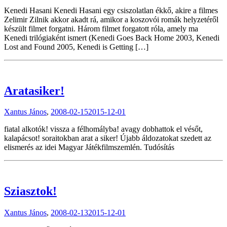
Kenedi Hasani Kenedi Hasani egy csiszolatlan ékkő, akire a filmes
Zelimir Zilnik akkor akadt rá, amikor a koszovói romák helyzetéről
készült filmet forgatni. Három filmet forgatott róla, amely ma
Kenedi trilógiaként ismert (Kenedi Goes Back Home 2003, Kenedi
Lost and Found 2005, Kenedi is Getting […]
Aratasiker!
Xantus János
,
2008-02-15
2015-12-01
fiatal alkotók! vissza a félhomályba! avagy dobhattok el vésőt,
kalapácsot! soraitokban arat a siker! Újabb áldozatokat szedett az
elismerés az idei Magyar Játékfilmszemlén. Tudósítás
Sziasztok!
Xantus János
,
2008-02-13
2015-12-01