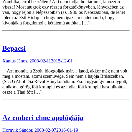
Zombika, erről beszéltem! Aki nem tudja, hol tartunk, lapozzon
vissza! Most átugrok egy részt a forgatókönyvben, lényegében az
van, hogy lejön a Népszabiban (az 1986-os Nébszabiban, de lehet
tőlem az Esti Hírlap is) hogy nem igaz a mendemonda, hogy
kivonják a forgalomól a kétütemű autókat, […]
Bepacsi
Xantus János
,
2008-02-11
2015-12-01
Azt mondta a Zsolt, bloggoljak már… látod, akkor még nem volt
meg a mostani, atomi szemüvege. Sem nem a hajója Brüsszelban.
(Sicc!) Ahol Dia Réval Hánykolódtam. Zsolt ugyanígy mosolygott,
amikor a görög főtt krumplit és az indiai főtt krumplit hasonlítottuk
össze a Thai főtt […]
Az emberi elme apológiája
Hornyik Sándor
,
2008-02-07
2016-01-19