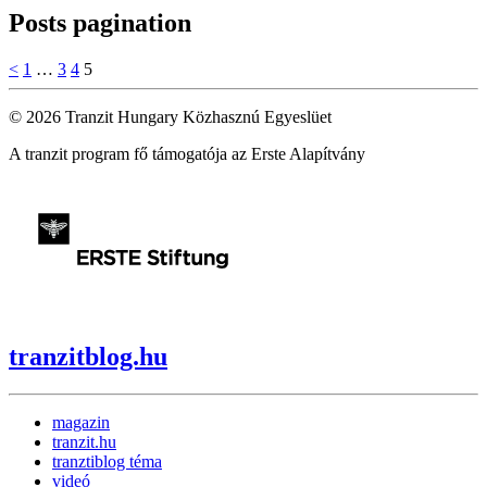
Posts pagination
<
1
…
3
4
5
© 2026 Tranzit Hungary Közhasznú Egyeslüet
A tranzit program fő támogatója az Erste Alapítvány
tranzitblog.hu
magazin
tranzit.hu
tranztiblog téma
videó