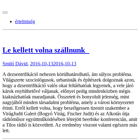
tranzitblog.hu
értelmiség
Le kellett volna szállnunk
Smiló Dávid
,
2016-10-13
2016-10-13
A dezsentrifikáció nehezen körülhatárolható, ám súlyos probléma.
Világszerte szociológusok, urbanisták és építészek dolgoznak azon,
hogy a dzsentrifikáció valós okai feltárhatóak legyenek, a vele járó
károk enyhíthetővé váljanak, előnyei pedig mindenközben mégis
kiaknázhatóak maradjanak. Összetett és bonyolult jelenség, mint
nagyjából minden társadalmi probléma, amely a városi környezetet
érinti. Erről kellett volna, hogy beszélgessen tizenöt szakember a
VirágJudit Galeri (Bogyó Virág, Fischer Judit) és az Alkotás útja
rádióműsor együttműködésében létrejött beerbike konferencián, amit
a Tilos rádió is közvetített. Az eredmény viszont valami egészen más
lett.