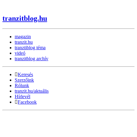
tranzitblog.hu
magazin
tranzit.hu
tranztiblog téma
videó
tranzitblog archív
Keresés
Szerzőink
Rólunk
tranzit.hu/aktuális
Hírlevél
Facebook