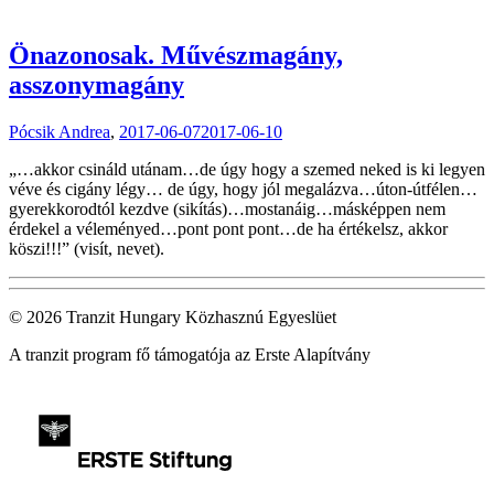
Önazonosak. Művészmagány,
asszonymagány
Pócsik Andrea
,
2017-06-07
2017-06-10
„…akkor csináld utánam…de úgy hogy a szemed neked is ki legyen
véve és cigány légy… de úgy, hogy jól megalázva…úton-útfélen…
gyerekkorodtól kezdve (sikítás)…mostanáig…másképpen nem
érdekel a véleményed…pont pont pont…de ha értékelsz, akkor
köszi!!!” (visít, nevet).
© 2026 Tranzit Hungary Közhasznú Egyeslüet
A tranzit program fő támogatója az Erste Alapítvány