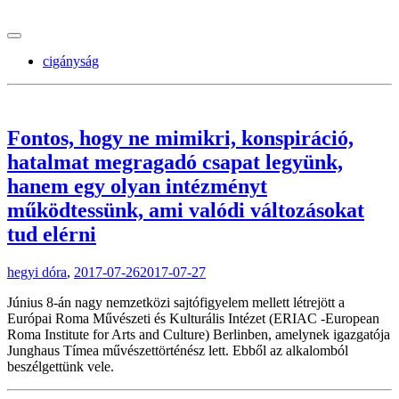
tranzitblog.hu
cigányság
Fontos, hogy ne mimikri, konspiráció,
hatalmat megragadó csapat legyünk,
hanem egy olyan intézményt
működtessünk, ami valódi változásokat
tud elérni
hegyi dóra
,
2017-07-26
2017-07-27
Június 8-án nagy nemzetközi sajtófigyelem mellett létrejött a
Európai Roma Művészeti és Kulturális Intézet (ERIAC -European
Roma Institute for Arts and Culture) Berlinben, amelynek igazgatója
Junghaus Tímea művészettörténész lett. Ebből az alkalomból
beszélgettünk vele.