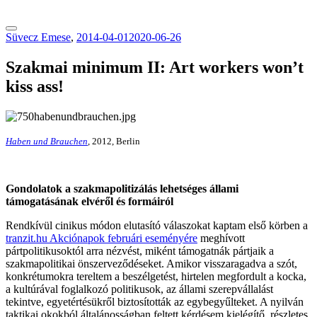
tranzitblog.hu
Süvecz Emese
,
2014-04-01
2020-06-26
Szakmai minimum II: Art workers won’t
kiss ass!
Haben und Brauchen
, 2012, Berlin
Gondolatok a szakmapolitizálás lehetséges állami
támogatásának elvéről és formáiról
Rendkívül cinikus módon elutasító válaszokat kaptam első körben a
tranzit.hu Akciónapok februári eseményére
meghívott
pártpolitikusoktól arra nézvést, miként támogatnák pártjaik a
szakmapolitikai önszerveződéseket. Amikor visszaragadva a szót,
konkrétumokra tereltem a beszélgetést, hirtelen megfordult a kocka,
a kultúrával foglalkozó politikusok, az állami szerepvállalást
tekintve, egyetértésükről biztosították az egybegyűlteket. A nyilván
taktikai okokból általánosságban feltett kérdésem kielégítő, részletes