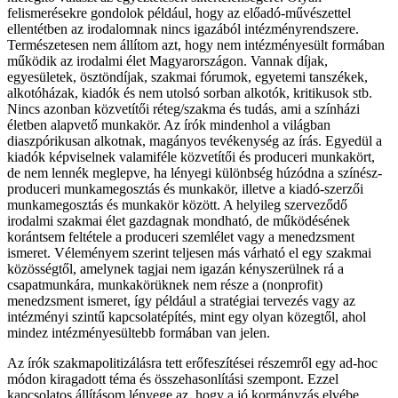
felismerésekre gondolok például, hogy az előadó-művészettel
ellentétben az irodalomnak nincs igazából intézményrendszere.
Természetesen nem állítom azt, hogy nem intézményesült formában
működik az irodalmi élet Magyarországon. Vannak díjak,
egyesületek, ösztöndíjak, szakmai fórumok, egyetemi tanszékek,
alkotóházak, kiadók és nem utolsó sorban alkotók, kritikusok stb.
Nincs azonban közvetítői réteg/szakma és tudás, ami a színházi
életben alapvető munkakör. Az írók mindenhol a világban
diaszpórikusan alkotnak, magányos tevékenység az írás. Egyedül a
kiadók képviselnek valamiféle közvetítői és produceri munkakört,
de nem lennék meglepve, ha lényegi különbség húzódna a színész-
produceri munkamegosztás és munkakör, illetve a kiadó-szerzői
munkamegosztás és munkakör között. A helyileg szerveződő
irodalmi szakmai élet gazdagnak mondható, de működésének
korántsem feltétele a produceri szemlélet vagy a menedzsment
ismeret. Véleményem szerint teljesen más várható el egy szakmai
közösségtől, amelynek tagjai nem igazán kényszerülnek rá a
csapatmunkára, munkakörüknek nem része a (nonprofit)
menedzsment ismeret, így például a stratégiai tervezés vagy az
intézményi szintű kapcsolatépítés, mint egy olyan közegtől, ahol
mindez intézményesültebb formában van jelen.
Az írók szakmapolitizálásra tett erőfeszítései részemről egy ad-hoc
módon kiragadott téma és összehasonlítási szempont. Ezzel
kapcsolatos állításom lényege az, hogy a jó kormányzás elvébe