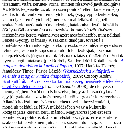
társadalmi vitára kerültek volna, minden résztvevő javát szolgálva.
Az MMA képviselte „szakmai szempontok“ elleni küzdelem épp
azért is tűnik rendkívül reménytelennek, (vagy épp ellenkezőleg,
valamelyest reménytelinek) mert szakmai felkészültségbeli
szakadékok húzódnak már a jelenleg hatalomban levők között is
(Gulyás Gábor számára a nemzetközi kortárs képzőművészet
intézményes kerete valamelyest azért megfoghatóbb, mint például
Fekete György számára). A szakmai dialógus, továbbá a
döntéshozatali munka egy hatékony eszköze az intézményrendszer
felmérése, és ennek kapcsán a különféle ideológiák, szakmai
elképzelések és jó gyakorlatok felsorakoztatása, ütköztetése. Voltak
ilyen jellegű kutatások (pl.: Borbély Sándor, Diósi Katalin szerk.:
A
magyar társadalom kulturális állapota
, 1997; Hankiss Elemér,
Antalóczy Tímea, Füstös László:
(Vész)jelzések a kultúráról –
Jelentés a magyar kultúra állapotáról
,
2009; Cziboly Ádám:
Szubkultúrák – A civil szektor kulturális szegmensének értékelése a
Civil Éves Jelentésben
, In.:
Civil Szemle
, 2008), de elenyésző
mennyiségben. Arról nem is beszélve, hogy az intézménykutatás is
egy jó gyakorlat, azaz intézményesíthető vagy akár kiszervezhető.
Állandó kollégiumot és keretet lehetett volna hozzárendelni,
mondjuk például az NKA működésében vagy a kulturális
közigazgatás keretén belül máshol. Magyarországon ezt sem
tekintették a politikusok állami feladatnak, így az erre a területre
szakosodott civilek nem jutnak – és sosem jutottak igazán – hozzá
köztámogatásokhoz (konkrétan az Inkei Péter vezette Budapest