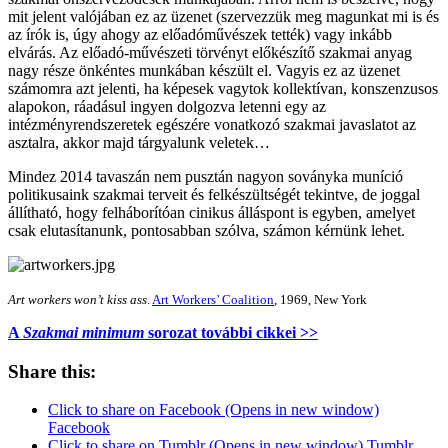
mit jelent valójában ez az üzenet (szervezzük meg magunkat mi is és
az írók is, úgy ahogy az előadóművészek tették) vagy inkább
elvárás. Az előadó-művészeti törvényt előkészítő szakmai anyag
nagy része önkéntes munkában készült el. Vagyis ez az üzenet
számomra azt jelenti, ha képesek vagytok kollektívan, konszenzusos
alapokon, ráadásul ingyen dolgozva letenni egy az
intézményrendszeretek egészére vonatkozó szakmai javaslatot az
asztalra, akkor majd tárgyalunk veletek…
Mindez 2014 tavaszán nem pusztán nagyon soványka muníció
politikusaink szakmai terveit és felkészültségét tekintve, de joggal
állítható, hogy felháborítóan cinikus álláspont is egyben, amelyet
csak elutasítanunk, pontosabban szólva, számon kérnünk lehet.
Art workers won’t kiss ass
.
Art Workers’ Coalition
, 1969, New York
A
Szakmai minimum
sorozat további cikkei >>
Share this:
Click to share on Facebook (Opens in new window)
Facebook
Click to share on Tumblr (Opens in new window) Tumblr