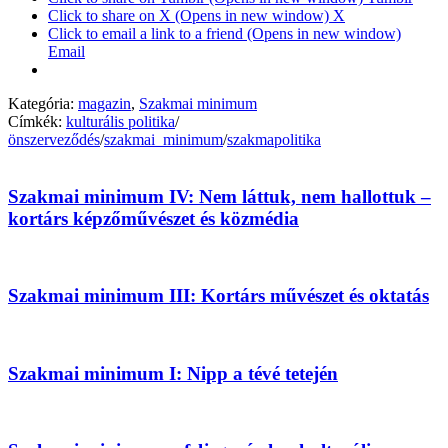
Click to share on X (Opens in new window) X
Click to email a link to a friend (Opens in new window)
Email
Kategória:
magazin
,
Szakmai minimum
Címkék:
kulturális politika
/
önszerveződés
/
szakmai_minimum
/
szakmapolitika
Szakmai minimum IV: Nem láttuk, nem hallottuk –
kortárs képzőművészet és közmédia
Szakmai minimum III: Kortárs művészet és oktatás
Szakmai minimum I: Nipp a tévé tetején