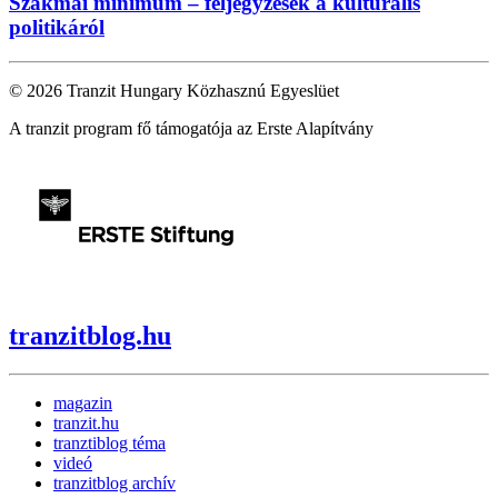
Szakmai minimum – feljegyzések a kulturális
politikáról
© 2026 Tranzit Hungary Közhasznú Egyeslüet
A tranzit program fő támogatója az Erste Alapítvány
tranzitblog.hu
magazin
tranzit.hu
tranztiblog téma
videó
tranzitblog archív