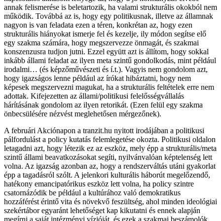
annak felismerése is beletartozik, ha valami strukturális okokból nem
működik. Továbbá az is, hogy egy politikusnak, illetve az államnak
nagyon is van feladata ezen a téren, konkrétan az, hogy ezen
strukturális hiányokat ismerje fel és kezelje, ily módon segítse elő
egy szakma számára, hogy megszervezze önmagát, és szakmai
konszenzusra tudjon jutni. Ezzel együtt azt is állítom, hogy sokkal
inkább állami feladat az ilyen meta szintű gondolkodás, mint például
irodalmi… (és képzőművészeti és í.t.). Vagyis nem gondolom azt,
hogy igazságos lenne például az írókat hibáztatni, hogy nem
képesek megszervezni magukat, ha a strukturális feltételek erre nem
adottak. Kifejezetten az állami/politikusi felelősségvállalás
hárításának gondolom az ilyen retorikát. (Ezen felül egy szakma
önbecsülésére nézvést meglehetősen mérgezőnek).
A februári Akciónapon a tranzit.hu nyitott irodájában a politikusi
pálfordulást a policy kutatás felemlegetése okozta. Politikusi oldalon
letagadni azt, hogy létezik ez az eszköz, mely épp a strukturális/meta
szintű állami beavatkozásokat segíti, nyilvánvalóan képtelenség lett
volna. Az igazság azonban az, hogy a rendszerváltás utáni gyakorlat
épp a tagadásról szólt. A jelenkori kulturális háborút megelőzendő,
hatékony emancipatórikus eszköz lett volna, ha policy szintre
csatornázódik be például a kultúrához való demokratikus
hozzáférést érintő vita és növekvő feszültség, ahol minden ideológiai
szekértábor egyaránt lehetőséget kap kikutatni és ennek alapján
megírni a saját intézményi vízióját, és ezek a szakmai beszámolók