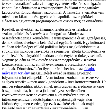
tervekre vonatkozó választ a nagy egyetértés ellenére sem igazán
kapott. Az alábbiakban a szakmapolitizálás állami támogatásával
kapcsolatos gondolataimat vázolom fel. A hangsúly a vázlaton van,
mivel nem kikutatott és egyéb szakmapolitikai szereplőkkel
előzetesen egyeztetett programpontokat osztok meg az olvasókkal.
Kezdjük az elvekkel: az államnak felelőssége és feladata a
szakmapolitizálás
kereteinek
a támogatása. Mindez az
összeférhetetlenség kerülésével, a transzparencia és az igazságosság
demokratikus elveinek a betartásával együtt értendő. Egy kultúráért
valóban felelősséget vállaló politikus képes megkülönböztetni a
strukturális működési zavarokat a személyes jellegű kompetencia és
elköteleződés hiányából fakadóan eredménytelen önképviselettől.
Vegyük például az írók esetét: sokszor megpróbáltak szakmai
konszenzusra jutni az elmúlt évek során, erőfeszítéseik rendre
elbuktak. Döntéshozóként ilyenkor fel lehet hozni az
előadó-
művészeti törvény
megszületését övező szakmai egyeztető
folyamatot mint ellenpéldát. Nem tudom azonban nem észre venni
az ilyen retorika – mert annak gondolom – üres konformizmusát. Ha
már összehasonlítás, akkor ennek nem csupán az eredményre kéne
összpontosítania, hanem a jó kormányzás szellemében
következetesen kellene összevetni a két művészeti terület
intézményrendszeri adottságainak a sajátosságait vagy akár
különbségeit, mert esetleg épp ezek az eltérések adnak majd
kielégítő választ az egyeztetések sikertelenségére. Olyan