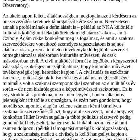
Observatory).
Az akciónapon feltett, általánosságban megfogalmazott kérdésem az
önszerveződés keretinek támogatását kérte számon. Nevezetesen
annak a problémának a definiálását is – például az NKA különféle
kulturális kollégiumi feladatköreinek meghatározásakor –, amit
Cziboly Ádám cikke konkrétan meg is fogalmaz, és amit a szakmai
szerveződésekre vonatkozó személyes tapasztalatom is sajnos
alátámaszt: az „ezen a területen tevékenykedő legtöbb szervezet
önmeghatározása elsősorban kulturális-művészeti, és csak
másodsorban civil. A civil működési formát a legtöbben kényszerből
választják, szükséges muszájból ahhoz, hogy kulturális-művészeti
tevékenységük jogi kereteket kapjon“. A civil tudás és eszköztár
ismerete, fontosságának felismerése és általános megbecsültsége
minimális volt a szakmai szempontokkal szemben az elmúlt húsz év
során – de nem kizárólagosan a képzőművészeti szektorban. Ez is
egy strukturális probléma, mivel nem egyedi, hanem általános
jelenségként írható le az országban, és ezért nem gondolom, hogy
morális szempontok alapján kellene számon kérni bármilyen
szakmai önszerveződéstől azt, hogy alul szervezett, mint ahogy ezt
konkrétan Hiller István sugallta (a többi politikus résztvevő pedig
gond nélkül helyeselte), hanem sokkal inkább azon kéne állami
szinten dolgozni (például támogatási stratégiák kidolgozásakor),
hogy a szakmaiság mellett a civilség is kellő hangsúlyt kapjon a
szakmai önszerveződések munkájában. Arról nem is beszélve, hogy