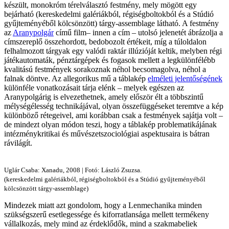
készült, monokróm térelválasztó festmény, mely mögött egy
bejárható (kereskedelmi galériákból, régiségboltokból és a Stúdió
gyűjteményéből kölcsönzött) tárgy-assemblage látható. A festmény
az
Aranypolgár
című film– innen a cím – utolsó jelenetét ábrázolja a
címszereplő összehordott, bedobozolt értékeit, míg a túloldalon
felhalmozott tárgyak egy valódi raktár illúzióját keltik, melyben régi
játékautomaták, pénztárgépek és fogasok mellett a legkülönfélébb
kvalitású festmények sorakoznak néhol becsomagolva, néhol a
falnak döntve. Az allegorikus mű a táblakép
elméleti jelentőségének
különféle vonatkozásait tárja elénk – melyek egészen az
Aranypolgárig is elvezethetnek, amely először élt a többszintű
mélységélesség technikájával, olyan összefüggéseket teremtve a kép
különböző rétegeivel, ami korábban csak a festmények sajátja volt –
de mindezt olyan módon teszi, hogy a táblakép problematikájának
intézménykritikai és művészetszociológiai aspektusaira is bátran
rávilágít.
Uglár Csaba: Xanadu, 2008 | Fotó: László Zsuzsa.
(kereskedelmi galériákból, régiségboltokból és a Stúdió gyűjteményéből
kölcsönzött tárgy-assemblage)
Mindezek miatt azt gondolom, hogy a Lenmechanika minden
szükségszerű esetlegessége és kiforratlansága mellett termékeny
vállalkozás, mely mind az érdeklődők, mind a szakmabeliek