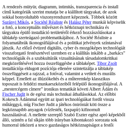
A rendezés mütyür, diagramm, intimitás, transzparencia és install
című kategóriák szerint mutatja be a kiállított tárgyakat, de azok
sokkal bonyolultabb viszonyrendszert képeznek. Többek között
Surányi Mikós
, a
Société Réaliste
és
Halász Péter
munkái képviselik
a fotó, a konceptuális művészet és hétköznapi technikára és
tárgyakra épülő installáció területéről érkező hozzászólásokat a
táblakép szerteágazó problematikájához. A Société Réaliste a
folyamatábrák ikonográfiájával és a politikai jelvények színtanával
játszik. Az előző évtized digitális, cyber és mozgóképes technológiát
visszaforgató festészetével szemben ez a kiállítás inkább a „barkács”
technológiák és a szubkultúrák vizualitásának társadalomkritikai
megközelítésével hozza összefüggésbe a táblaképet.
Tibor Zsolt
installációja eldugott pozíciója ellenére szintetizálja a táblakép
összefüggéseit a rajzzal, a fotóval, valamint a vetített és murális
képpel. Emellett az illúziókeltés és a műteremkép klasszikus
toposzait is felidézi munkaeszközeiből felépülő ikonográfiájával. A
„mestercégem címere” ironikus tematikát követi Albert Ádám és
Fischer Judit
is de egész más technikai áthallásokkal. Az előbbi
Kokesch Ádámmal együtt az ipari technológiákat fordít vissza
műtárggyá, míg Fischer Judit a játékos öniróniát köti össze a
legköznapibb anyagok (vízfesték, faxpapír) kifinomult
használatával. A mellette szereplő Szabó Eszter egész apró képekből
álló, szintén a fal síkján több irányban kibontakozó sorozata sok
humorral ütközeti a tesco gazdaságos hétköznapiságot a festői