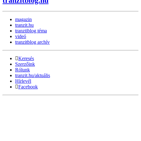
tranzitblog.hu
magazin
tranzit.hu
tranztiblog téma
videó
tranzitblog archív
Keresés
Szerzőink
Rólunk
tranzit.hu/aktuális
Hírlevél
Facebook