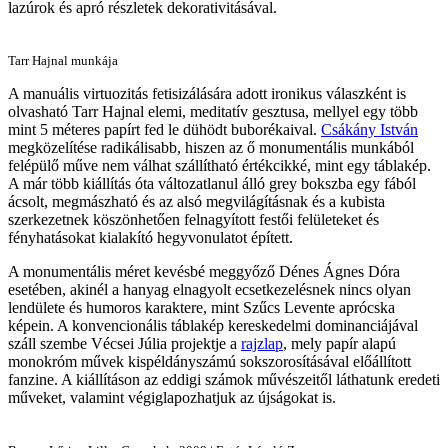
lazúrok és apró részletek dekorativitásával.
Tarr Hajnal munkája
A manuális virtuozitás fetisizálására adott ironikus válaszként is
olvasható Tarr Hajnal elemi, meditatív gesztusa, mellyel egy több
mint 5 méteres papírt fed le dühödt buborékaival.
Csákány István
megközelítése radikálisabb, hiszen az ő monumentális munkából
felépülő műve nem válhat szállítható értékcikké, mint egy táblakép.
A már több kiállítás óta változatlanul álló grey bokszba egy fából
ácsolt, megmászható és az alsó megvilágításnak és a kubista
szerkezetnek köszönhetően felnagyított festői felületeket és
fényhatásokat kialakító hegyvonulatot épített.
A monumentális méret kevésbé meggyőző Dénes Ágnes Dóra
esetében, akinél a hanyag elnagyolt ecsetkezelésnek nincs olyan
lendülete és humoros karaktere, mint Szűcs Levente aprócska
képein. A konvencionális táblakép kereskedelmi dominanciájával
száll szembe Vécsei Júlia projektje a
rajzlap
, mely papír alapú
monokróm művek kispéldányszámú sokszorosításával előállított
fanzine. A kiállításon az eddigi számok művészeitől láthatunk eredeti
műveket, valamint végiglapozhatjuk az újságokat is.