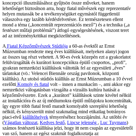
koncepció illusztrálásához gyűjtsön össze műveket, hanem
lehetőséget biztosítson arra, hogy fiatal művészek egy reprezentatív
helyen mutassák be a tevékenységüket egymástól függetlenül
válaszolva egy lazább kérdésfelvetésre. Ez természetesen ellent
mond a téma („koncentrált reprezentációs mező”) és a technika („a
festészet műfaji problémái”) átfogó egységesítésének, viszont teret
ad az intézménykritikai megközelítésnek.
A
Fiatal Képzőművészek Stúdiója
a 60-as évektől az Ernst
Múzeumban rendezte meg éves kiállításait, melyeken alanyi jogon
az összes tag részt vehetett. A 90-es évek közepén ezt a gyakorlatot
felülvizsgálták és kurátori koncepciókra épülő csoportos, „profi”,
gyakran nemzetközi kiállítások váltották fel az egyesületi „éves”
tárlatokat (vö.: Velencei Biennále ország pavilonok, központi
kiállítás). Az utolsó stúdiós kiállítás az Ernst Múzeumban a 10 évvel
ezelőtti
Komoly és fiatal
volt – innen a munkacím –, ami akkor egy
nemzetközi válogatásban vizsgálta a vizuális kultúra hatását a
képzőművészetre. Ezek a „kurátori” kiállítások szinte kivétel nélkül
az installációra és az új médiumokra épülő műfajokra koncentráltak,
így egyre több fiatal festő maradt komolyabb szereplési lehetőség
nélkül, és kényszerült mind szakmailag mind etikailag botrányos
piaci-elvű
kiállítóhelyek
térnyeréséhez hozzájárulni. Az utóbbi év
(
Vágatlan változat
,
Kedves festő
,
Lipcse jelenség
,
Luc Tuymans
)
számos festészeti kiállítása jelzi, hogy itt nem csupán az egyesületről
van szó, hanem az egész szakmát foglalkoztatja az