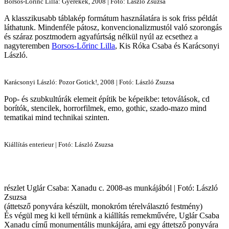
Borsos-Lőrinc Lilla: Gyerekek, 2008 | Fotó: László Zsuzsa
A klasszikusabb táblakép formátum használatára is sok friss példát
láthatunk. Mindenféle pátosz, konvencionalizmustól való szorongás
és száraz posztmodern agyafúrtság nélkül nyúl az ecsethez a
nagyteremben
Borsos-Lőrinc Lilla
, Kis Róka Csaba és Karácsonyi
László.
Karácsonyi László: Pozor Gotick!, 2008 | Fotó: László Zsuzsa
Pop- és szubkultúrák elemeit építik be képeikbe: tetoválások, cd
borítók, stencilek, horrorfilmek, emo, gothic, szado-mazo mind
tematikai mind technikai szinten.
Kiállítás enterieur | Fotó: László Zsuzsa
részlet Uglár Csaba: Xanadu c. 2008-as munkájából | Fotó: László
Zsuzsa
(áttetsző ponyvára készült, monokróm térelválasztó festmény)
És végül meg ki kell térnünk a kiállítás remekművére, Uglár Csaba
Xanadu című monumentális munkájára, ami egy áttetsző ponyvára