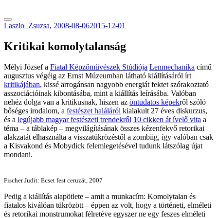
tranzitblog.hu
Laszlo_Zsuzsa
,
2008-08-06
2015-12-01
Kritikai komolytalanság
Mélyi József a
Fiatal Képzőművészek Stúdiója
Lenmechanika
című
augusztus végéig az Ernst Múzeumban látható kiállításáról írt
kritikájában
, kissé arrogánsan nagyobb energiát fektet szórakoztató
asszociációinak kibontásába, mint a kiállítás leírásába. Valóban
nehéz dolga van a kritikusnak, hiszen az
öntudatos képek
ről szóló
bőséges irodalom, a
festészet haláláról
kialakult 27 éves diskurzus,
és a
legújabb magyar festészeti trendekről
10 cikken át ívelő vita
a
téma – a táblakép – megvilágításának összes kézenfekvő retorikai
alakzatát elhasználta a visszatükrözéstől a zombiig, így valóban csak
a Kisvakond és Mobydick felemlegetésével tudunk látszólag újat
mondani.
Fischer Judit: Ecset fest ceruzát, 2007
Pedig a kiállítás alapötlete – amit a munkacím: Komolytalan és
fiatalos kiválóan tükrözött – éppen az volt, hogy a történeti, elméleti
és retorikai monstrumokat félretéve egyszer ne egy feszes elméleti