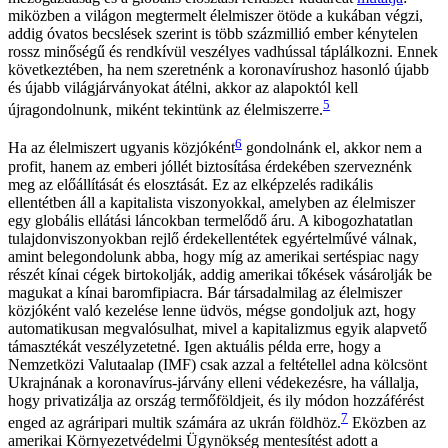
miközben a világon megtermelt élelmiszer ötöde a kukában végzi,
addig óvatos becslések szerint is több százmillió ember kénytelen
rossz minőségű és rendkívül veszélyes vadhússal táplálkozni. Ennek
következtében, ha nem szeretnénk a koronavírushoz hasonló újabb
és újabb világjárványokat átélni, akkor az alapoktól kell
5
újragondolnunk, miként tekintünk az élelmiszerre.
6
Ha az élelmiszert ugyanis közjóként
gondolnánk el, akkor nem a
profit, hanem az emberi jóllét biztosítása érdekében szerveznénk
meg az előállítását és elosztását. Ez az elképzelés radikális
ellentétben áll a kapitalista viszonyokkal, amelyben az élelmiszer
egy globális ellátási láncokban termelődő áru. A kibogozhatatlan
tulajdonviszonyokban rejlő érdekellentétek egyértelművé válnak,
amint belegondolunk abba, hogy míg az amerikai sertéspiac nagy
részét kínai cégek birtokolják, addig amerikai tőkések vásárolják be
magukat a kínai baromfipiacra. Bár társadalmilag az élelmiszer
közjóként való kezelése lenne üdvös, mégse gondoljuk azt, hogy
automatikusan megvalósulhat, mivel a kapitalizmus egyik alapvető
támasztékát veszélyzetetné. Igen aktuális példa erre, hogy a
Nemzetközi Valutaalap (IMF) csak azzal a feltétellel adna kölcsönt
Ukrajnának a koronavírus-járvány elleni védekezésre, ha vállalja,
hogy privatizálja az ország termőföldjeit, és ily módon hozzáférést
7
enged az agráripari multik számára az ukrán földhöz.
Eközben az
amerikai Környezetvédelmi Ügynökség mentesítést adott a