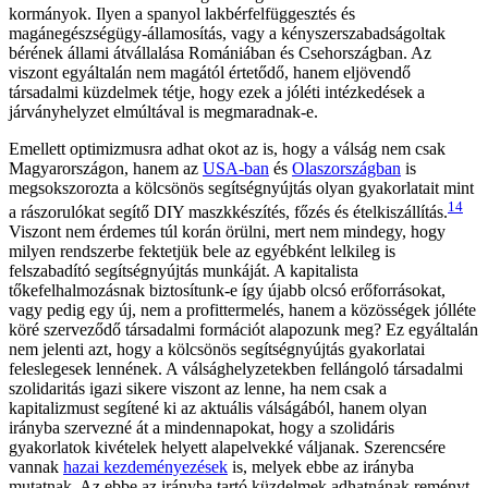
kormányok. Ilyen a spanyol lakbérfelfüggesztés és
magánegészségügy-államosítás, vagy a kényszerszabadságoltak
bérének állami átvállalása Romániában és Csehországban. Az
viszont egyáltalán nem magától értetődő, hanem eljövendő
társadalmi küzdelmek tétje, hogy ezek a jóléti intézkedések a
járványhelyzet elmúltával is megmaradnak-e.
Emellett optimizmusra adhat okot az is, hogy a válság nem csak
Magyarországon, hanem az
USA-ban
és
Olaszországban
is
megsokszorozta a kölcsönös segítségnyújtás olyan gyakorlatait mint
14
a rászorulókat segítő DIY maszkkészítés, főzés és ételkiszállítás.
Viszont nem érdemes túl korán örülni, mert nem mindegy, hogy
milyen rendszerbe fektetjük bele az egyébként lelkileg is
felszabadító segítségnyújtás munkáját. A kapitalista
tőkefelhalmozásnak biztosítunk-e így újabb olcsó erőforrásokat,
vagy pedig egy új, nem a profittermelés, hanem a közösségek jólléte
köré szerveződő társadalmi formációt alapozunk meg? Ez egyáltalán
nem jelenti azt, hogy a kölcsönös segítségnyújtás gyakorlatai
feleslegesek lennének. A válsághelyzetekben fellángoló társadalmi
szolidaritás igazi sikere viszont az lenne, ha nem csak a
kapitalizmust segítené ki az aktuális válságából, hanem olyan
irányba szervezné át a mindennapokat, hogy a szolidáris
gyakorlatok kivételek helyett alapelvekké váljanak. Szerencsére
vannak
hazai kezdeményezések
is, melyek ebbe az irányba
mutatnak. Az ebbe az irányba tartó küzdelmek adhatnának reményt