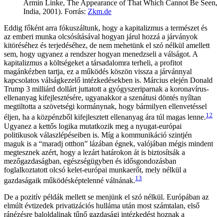
Armin Linke, The Appearance of That Which Cannot Be See
India, 2001). Forrás:
Zkm.de
Eddig főként arra fókuszáltunk, hogy a kapitalizmus a természet és
az emberi munka olcsósításával hogyan járul hozzá a járványok
kitöréséhez és terjedéséhez, de nem mehetünk el szó nélkül amellett
sem, hogy ugyanez a rendszer hogyan menedzseli a válságot. A
kapitalizmus a költségeket a társadalomra terheli, a profitot
magánkézben tartja, ez a működés köszön vissza a járvánnyal
kapcsolatos válságkezelő intézkedésekben is. Március elején Donald
Trump 3 milliárd dollárt juttatott a gyógyszeriparnak a koronavírus-
ellenanyag kifejlesztésére, ugyanakkor a szenátusi döntés nyíltan
megtiltotta a szövetségi kormánynak, hogy bármilyen ellenvetéssel
12
éljen, ha a közpénzből kifejlesztett ellenanyag ára túl magas lenne.
Ugyanez a kettős logika mutatkozik meg a nyugat-európai
politikusok válaszlépéseiben is. Míg a kommunikáció szintjén
maguk is a “maradj otthon” lázában égnek, valójában mégis mindent
megtesznek azért, hogy a lezárt határokon át is biztosítsák a
mezőgazdaságban, egészségügyben és idősgondozásban
foglalkoztatott olcsó kelet-európai munkaerőt, mely nélkül a
13
gazdaságaik működésképtelenné válnának.
De a pozitív példák mellett se menjünk el szó nélkül. Európában az
elmúlt évtizedek privatizációs hulláma után most számtalan, első
ránézésre baloldalinak tűnő gazdasági intézkedést hoznak a