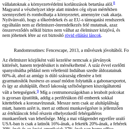
8
vállalatoknak a környezetvédelmi korlátozások betartása alól.
Magyarul a vészhelyzet ideje alatt minden cég olyan mértékben
szennyezheti és rombolhatja a környezetet, amennyire csak akarja.
Nyilvánvaló, hogy a tőkeérdekek és az EU-s támogatási rendszerek
egyáltalán nem az élelmiszer-önrendelkezés felé mutatnak, azaz
önszerveződés nélkül biztos nem válhat az élelmiszer közjóvá, és
nem jöhetnek létre az ezt biztosító
rövid ellátási láncok
.
Randomroutines: Fencescape, 2013, a művészek jóvoltából. Fo
Az élelmiszer közjóként való kezelése nemcsak a járványok
kitörését, hanem terjedésüket is mérsékelhetné. A száz évvel ezelőtti
spanyolnátha például nem véletlenül Indiában szedte áldozatainak
60%-át, ahol az amúgy is dúló szárazság ellenére a brit
gyarmatosítók
business as usual
módon folytatták a gabonaexportot,
és így az alultáplált, éhező lakosság szélsőségesen kiszolgáltatottá
9
vált a betegségnek.
Míg a centrumországokban a lerabolt polcokat
is gyorsan újratöltik, addig a perifériákon élő emberek sokkal
kitettebbek a koronavírusnak. Messze nem csak az alultápláltság
miatt, hanem azért is, mert az otthoni munkavégzésre is jellemzően
az értékláncok felső részein elhelyezkedő fehérgalléros
munkaerőnek van lehetősége. Még a mai világrendet egyelőre uraló
USA-ban is csak a latinók 16%-ának, a feketék 20%-ának, a fehérek
30%-ának és az ázsiai-amerikaiak 37%-ának van home office-