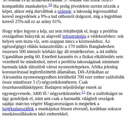
10
kompatibilis munkahelye.
Ha pedig jövedelem szerint nézzük a
képet, akkor még durvábbak a
számok
: a lakosság legrosszabbul
kereső negyedének a 9%-a tud otthonról dolgozni, míg a legjobban
kereső 25%-nál ez az arány 61%.
Hogy teljes legyen a kép, azt sem felejthetjük el, hogy a periféria
országaiban hiányzik az alapvető
infrastruktúra
a védekezéshez: sok
helyen sem tiszta víz, sem szappan nincs a kézmosáshoz. Az
egészségügyi ellátás katasztrofális: a 170 milliós Bangladesben
összesen 500 intenzív kórházi ágy áll rendelkezésre, a 44 milliós
Ugandában pedig 60. Emellett karantén és a fizikai elkülönülés sem
vezethető be mindenhol, mivel a periféria lakosságának minimum
harmada lakik túlzsúfolt városi nyomortelepeken. Afrika jelenleg
koronavírussal legfertőzöttebb államában, Dél-Afrikában az
Alexandria nyomornegyedben körülbelül 700 ezer ember zsúfolódik
össze mindössze 5 (!) négyzetkilométeren. Csak
összehasonlításképpen: Budapest népsűrűsége ennek az
11
egynegyvenede, 3400 fő / négyzetkilométer.
De a zsúfoltságot ne
úgy gondoljuk el, mint ami csak a harmadik világbeli országok
sajátja: március végére Magyarországon is megteltek a
hajléktalanszállók
a munkájukat frissen elvesztő, korábban sokszor
munkásszállásokon lakó emberekkel.