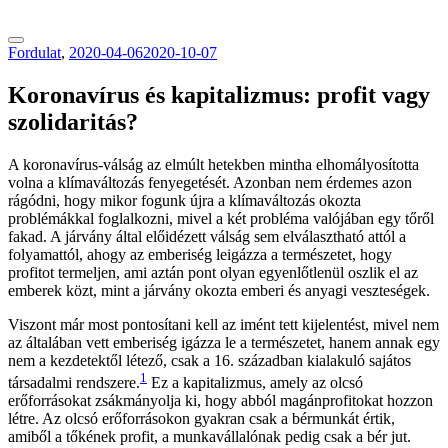
tranzitblog.hu
Fordulat
,
2020-04-06
2020-10-07
Koronavírus és kapitalizmus: profit vagy
szolidaritás?
A koronavírus-válság az elmúlt hetekben mintha elhomályosította
volna a klímaváltozás fenyegetését. Azonban nem érdemes azon
rágódni, hogy mikor fogunk újra a klímaváltozás okozta
problémákkal foglalkozni, mivel a két probléma valójában egy tőről
fakad. A járvány által előidézett válság sem elválasztható attól a
folyamattól, ahogy az emberiség leigázza a természetet, hogy
profitot termeljen, ami aztán pont olyan egyenlőtlenül oszlik el az
emberek közt, mint a járvány okozta emberi és anyagi veszteségek.
Viszont már most pontosítani kell az imént tett kijelentést, mivel nem
az általában vett emberiség igázza le a természetet, hanem annak egy
nem a kezdetektől létező, csak a 16. században kialakuló sajátos
1
társadalmi rendszere.
Ez a kapitalizmus, amely az olcsó
erőforrásokat zsákmányolja ki, hogy abból magánprofitokat hozzon
létre. Az olcsó erőforrásokon gyakran csak a bérmunkát értik,
amiből a tőkének profit, a munkavállalónak pedig csak a bér jut.