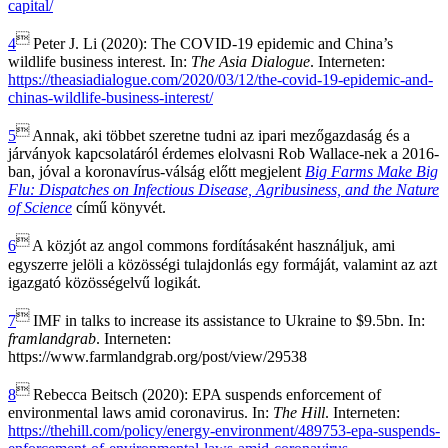
capital/

4
Peter J. Li (2020): The COVID-19 epidemic and China’s
wildlife business interest. In:
The Asia Dialogue
. Interneten:
https://theasiadialogue.com/2020/03/12/the-covid-19-epidemic-and-
chinas-wildlife-business-interest/

5
Annak, aki többet szeretne tudni az ipari mezőgazdaság és a
járványok kapcsolatáról érdemes elolvasni Rob Wallace-nek a 2016-
ban, jóval a koronavírus-válság előtt megjelent
Big Farms Make Big
Flu: Dispatches on Infectious Disease, Agribusiness, and the Nature
of Science
című könyvét.

6
A közjót az angol commons fordításaként használjuk, ami
egyszerre jelöli a közösségi tulajdonlás egy formáját, valamint az azt
igazgató közösségelvű logikát.

7
IMF in talks to increase its assistance to Ukraine to $9.5bn. In:
framlandgrab
. Interneten:
https://www.farmlandgrab.org/post/view/29538

8
Rebecca Beitsch (2020): EPA suspends enforcement of
environmental laws amid coronavirus. In:
The Hill
. Interneten:
https://thehill.com/policy/energy-environment/489753-epa-suspends-