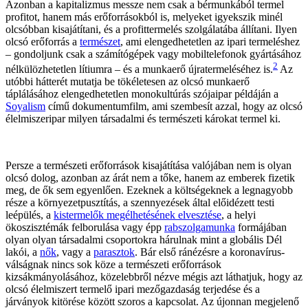
Azonban a kapitalizmus messze nem csak a bérmunkából termel
profitot, hanem más erőforrásokból is, melyeket igyekszik minél
olcsóbban kisajátítani, és a profittermelés szolgálatába állítani. Ilyen
olcsó erőforrás a
természet
, ami elengedhetetlen az ipari termeléshez
– gondoljunk csak a számítógépek vagy mobiltelefonok gyártásához
2
nélkülözhetetlen lítiumra – és a munkaerő újratermeléséhez is.
Az
utóbbi hátterét mutatja be tökéletesen az olcsó munkaerő
táplálásához elengedhetetlen monokultúrás szójaipar példáján a
Soyalism
című dokumentumfilm, ami szembesít azzal, hogy az olcsó
élelmiszeripar milyen társadalmi és természeti károkat termel ki.
Persze a természeti erőforrások kisajátítása valójában nem is olyan
olcsó dolog, azonban az árát nem a tőke, hanem az emberek fizetik
meg, de ők sem egyenlően. Ezeknek a költségeknek a legnagyobb
része a környezetpusztítás, a szennyezések által előidézett testi
leépülés, a
kistermelők megélhetésének elvesztése
, a helyi
ökoszisztémák felborulása vagy épp
rabszolgamunka
formájában
olyan olyan társadalmi csoportokra hárulnak mint a globális Dél
lakói, a
nők
, vagy a
parasztok
. Bár első ránézésre a koronavírus-
válságnak nincs sok köze a természeti erőforrások
kizsákmányolásához, közelebbről nézve mégis azt láthatjuk, hogy az
olcsó élelmiszert termelő ipari mezőgazdaság terjedése és a
járványok kitörése között szoros a kapcsolat. Az újonnan megjelenő