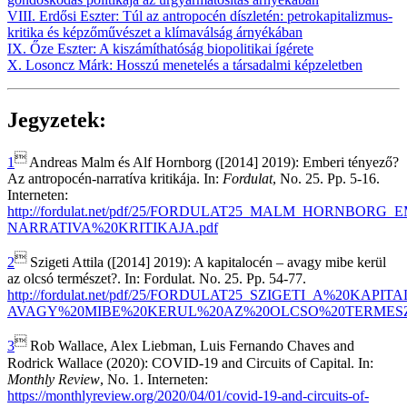
VIII. Erdősi Eszter: Túl az antropocén díszletén: petrokapitalizmus-
kritika és képzőművészet a klímaválság árnyékában
IX. Őze Eszter: A kiszámíthatóság biopolitikai ígérete
X. Losoncz Márk: Hosszú menetelés a társadalmi képzeletben
Jegyzetek:

1
Andreas Malm és Alf Hornborg ([2014] 2019): Emberi tényező?
Az antropocén-narratíva kritikája. In:
Fordulat
, No. 25. Pp. 5-16.
Interneten:
http://fordulat.net/pdf/25/FORDULAT25_MALM_HORNB
NARRATIVA%20KRITIKAJA.pdf

2
Szigeti Attila ([2014] 2019): A kapitalocén – avagy mibe kerül
az olcsó természet?. In: Fordulat. No. 25. Pp. 54-77.
http://fordulat.net/pdf/25/FORDULAT25_SZIGETI_A%20KAPIT
AVAGY%20MIBE%20KERUL%20AZ%20OLCSO%20TERMESZE

3
Rob Wallace, Alex Liebman, Luis Fernando Chaves and
Rodrick Wallace (2020): COVID-19 and Circuits of Capital. In:
Monthly Review
, No. 1. Interneten:
https://monthlyreview.org/2020/04/01/covid-19-and-circuits-of-