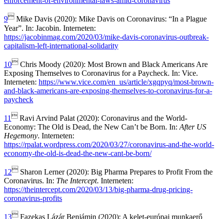
enforcement-of-environmental-laws-amid-coronavirus

9
Mike Davis (2020): Mike Davis on Coronavirus: “In a Plague
Year”. In: Jacobin. Interneten:
https://jacobinmag.com/2020/03/mike-davis-coronavirus-outbreak-
capitalism-left-international-solidarity

10
Chris Moody (2020): Most Brown and Black Americans Are
Exposing Themselves to Coronavirus for a Paycheck. In: Vice.
Interneten:
https://www.vice.com/en_us/article/xgqpyq/most-brown-
and-black-americans-are-exposing-themselves-to-coronavirus-for-a-
paycheck

11
Ravi Arvind Palat (2020): Coronavirus and the World-
Economy: The Old is Dead, the New Can’t be Born. In:
After US
Hegemony
. Interneten:
https://rpalat.wordpress.com/2020/03/27/coronavirus-and-the-world-
economy-the-old-is-dead-the-new-cant-be-born/

12
Sharon Lerner (2020): Big Pharma Prepares to Profit From the
Coronavirus. In:
The Intercept
. Interneten:
https://theintercept.com/2020/03/13/big-pharma-drug-pricing-
coronavirus-profits

13
Fazekas Lázár Benjámin (2020): A kelet-európai munkaerő