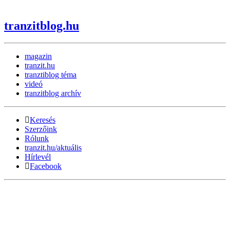
tranzitblog.hu
magazin
tranzit.hu
tranztiblog téma
videó
tranzitblog archív
Keresés
Szerzőink
Rólunk
tranzit.hu/aktuális
Hírlevél
Facebook