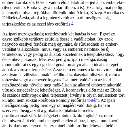
emberi kórokozók 60%-a vadon élő állatokról terjed át az emberekre
(ilyen volt az Ebola vagy a madárinfluenza is). Ez a folyamat pedig
jellemzően olyan régiókban történik mint Afrika, Közép-Amerika és
Délkelet-Ázsia, ahol a legintenzívebb az ipari mezőgazdaság
3
terjeszkedése és az ezzel járó erdőirtás.
Az ipari mezőgazdaság terjedésének két hatása is van. Egyrészt
egyre szűkebb területre zsúfolja össze a vadállatokat, így azok
nagyobb eséllyel fertőzik meg egymást, és sűrűsödnek az ember-
vadállat találkozások, mivel vagy az emberek hatolnak be új
területekre, vagy pedig az állatok közelednek a településekhez, hogy
élelemhez jussanak. Másrészt pedig az ipari mezőgazdaság
monokultúrái és egységesített génállományú állatai ideális terepet
adnak a vírusok terjedésére. Azaz nem érdemes a koronavírus miatt
az olyan “civilizálatlannak” beállított szokásokat hibáztatni, mint a
tobzoska vagy a denevér fogyasztása, mert valójában az ipari
mezőgazdaság növelte meg radikálisan az állatról emberre átkerülő
vírusok terjedésének lehetőségét. A koronavírus előtt már az Ebola
és számos szúnyogok által terjesztett járvány is olyan területeken tört
ki, ahol nem sokkal korábban komoly erdőirtás
történt
. Az ipari
mezőgazdaság pedig nem egy önmagáért való dolog, hanem
szervesen beágyazott a globális kapitalista termelés
profitmaximalizáló, költségeket minimalizáló logikájába: olcsó
élelmiszert állít elő, ami elengedhetetlen ahhoz, hogy a munkaerő
ára is alacsony legyen, és így minél több profitot lehessen belőle