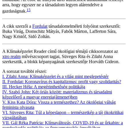
arra, hogy egyszer ne a társadalom legyen alárendelve a
15
gazdaságnak.
A cikk szerzői a
Fordulat
társadalomelméleti folyóirat szerkesztői:
Buka Virág, Domschitz Mátyás, Fabók Márton, Lafferton Sára,
Nagy Kristóf, Sidó Zoltán.
A Klímaképzelet Reader című ökológiai témájú cikksorozatot az
xtro realm
művészcsoport tagjai, Süveges Rita és Zilahi Anna
szerkesztik, a blokk képanyagának szerkesztője Horváth Gideon.
A sorozat további részei:
I. Zilahi Anna: Klímaképzelet és a világ mint meglepetéstér
II. Fordulat: Koronavírus és kapitalizmus: profit vagy szolidaritás?
III. Hecker Héla: A megérinthetőség politikája
IV. Szabó John: Két óriás között: materializmus és társadalmi
képzelőerő a magyar energia(átmenet)ben
V. Kiss Kata Dóra: Vissza a természethez? Az ökológiai válság
feminista olvasata
VI. Süveges Rita: Túl a képeslapon – természetkép a táj ökokritikai
vizsgálatában
VII. Gál Réka Patrícia: Klímaváltozás, COVID-19 és az űrkabin: a
gondoskodás politikája az űrgyarmatosítás árnyékában