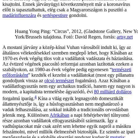
kisajtolni. Ennek járványügyi következményeit már a koronavírus
előtt is tapasztalhattuk, elég csak a Magyarországon is pusztító a
madárinfluenzára
és
sertéspestisre
gondolni.
Huang Yong Ping: “Circus”, 2012, (Gladstone Gallery, New Y
York/Brussels tulajdona. Fotó: David Regen, forrás:
artsy.net
A mostani járvány a közép-kínai Vuhan városából indult ki, így az
általános vélekedésekkel szemben meglepő lehet, hogy Kínában az
1970-es évek végéig tilos volt a vadállatok vadászata és háziasítása.
Az évtized végének piacosító reformjai azonban lazítottak ezeken a
szabályokon, az 1980-as évek végére pedig egyenesen “
természeti
erőforrásként
” kezdték el kezelni a vadállatokat (most egy pillanatra
gondoljunk vissza az
olcsó természet
fogalmára). Azaz Kínában a
vadállatfogyasztás nem egy archaikus tradíció, hanem egy nagyon is
modern, a kapitalista termelésbe ágyazódó, évi
80 milliárd dolláros
4
forgalmú iparág.
Kína a világ egyik legnagyobb domesztikált
állattenyésztője is, így a húsfogyasztásban nem meghatározó a
vadak felhasználása, az sokkal inkább a tradicionális orvoslásban
jelenik meg. Különösen
Afrikában
a napi fehérjebevitel túlnyomó
része azonban vadállatok elfogyasztásából származik. Így a
vadhúspiacokat már csak azért sem lehetne egyik napról a másikra
felszámolni, mivel milliók élelmezését biztosítják. Ez szintén az ipari
mezőgazdaság és a globális elosztási rendszer kudarcát
mutatja
: