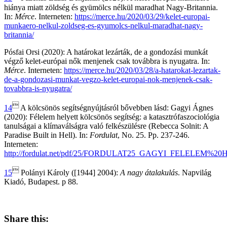
hiánya miatt zöldség és gyümölcs nélkül maradhat Nagy-Britannia.
In:
Mérce
. Interneten:
https://merce.hu/2020/03/29/kelet-europai-
munkaero-nelkul-zoldseg-es-gyumolcs-nelkul-maradhat-nagy-
britannia/
Pósfai Orsi (2020): A határokat lezárták, de a gondozási munkát
végző kelet-európai nők menjenek csak továbbra is nyugatra. In:
Mérce
. Interneten:
https://merce.hu/2020/03/28/a-hatarokat-lezartak-
de-a-gondozasi-munkat-vegzo-kelet-europai-nok-menjenek-csak-
tovabbra-is-nyugatra/

14
A kölcsönös segítségnyújtásról bővebben lásd: Gagyi Ágnes
(2020): Félelem helyett kölcsönös segítség: a katasztrófaszociológia
tanulságai a klímaválságra való felkészülésre (Rebecca Solnit: A
Paradise Built in Hell). In:
Fordulat
, No. 25. Pp. 237-246.
Interneten:
http://fordulat.net/pdf/25/FORDULAT25_GAGYI_FE

15
Polányi Károly ([1944] 2004):
A nagy átalakulás
. Napvilág
Kiadó, Budapest. p 88.
Share this: