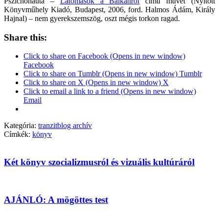
Pszichonauta –
Látomások a Balkánról
című művét (Nyitott
Könyvműhely Kiadó, Budapest, 2006, ford. Halmos Ádám, Király
Hajnal) – nem gyerekszemszög, oszt mégis torkon ragad.
Share this:
Click to share on Facebook (Opens in new window)
Facebook
Click to share on Tumblr (Opens in new window) Tumblr
Click to share on X (Opens in new window) X
Click to email a link to a friend (Opens in new window)
Email
Kategória:
tranzitblog archív
Címkék:
könyv
Két könyv szocializmusról és vizuális kultúráról
AJÁNLÓ: A mögöttes test