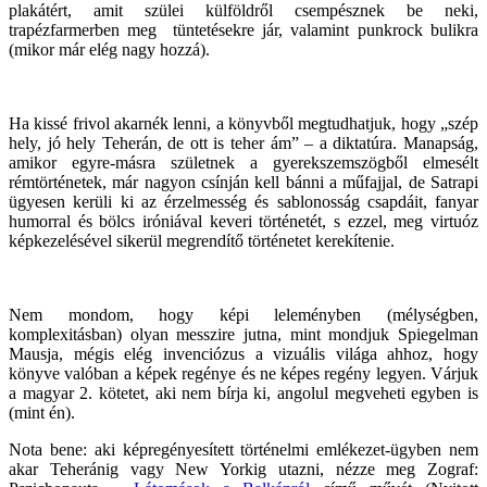
plakátért, amit szülei külföldről csempésznek be neki,
trapézfarmerben meg tüntetésekre jár, valamint punkrock bulikra
(mikor már elég nagy hozzá).
Ha kissé frivol akarnék lenni, a könyvből megtudhatjuk, hogy „szép
hely, jó hely Teherán, de ott is teher ám” – a diktatúra. Manapság,
amikor egyre-másra születnek a gyerekszemszögből elmesélt
rémtörténetek, már nagyon csínján kell bánni a műfajjal, de Satrapi
ügyesen kerüli ki az érzelmesség és sablonosság csapdáit, fanyar
humorral és bölcs iróniával keveri történetét, s ezzel, meg virtuóz
képkezelésével sikerül megrendítő történetet kerekítenie.
Nem mondom, hogy képi leleményben (mélységben,
komplexitásban) olyan messzire jutna, mint mondjuk Spiegelman
Mausja, mégis elég invenciózus a vizuális világa ahhoz, hogy
könyve valóban a képek regénye és ne képes regény legyen. Várjuk
a magyar 2. kötetet, aki nem bírja ki, angolul megveheti egyben is
(mint én).
Nota bene: aki képregényesített történelmi emlékezet-ügyben nem
akar Teheránig vagy New Yorkig utazni, nézze meg Zograf: