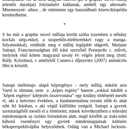
jelentős darabjai) folytatásért kiáltanak, amiből egy alternatív
Mnemosyné- atlasz , de minimum egy használható kisenciklopédia
kerekedhetne.
*
S ha már a graphic novel műfaja került szóba (szemben a néhány
kockás strip-ekkel, a szuperhős-történetekkel vagy a manga-
folyamokkal), említsük meg e műfaj legújabb slágerét, Marjane
Satrapi, Franciaországban élő iráni szerzőnő Persepolis c. művét,
melynek első kötete magyarul tavaly év végén jelent meg (ford.
Rády Krisztina), s amelyből Cannes-i díjnyertes (2007) animációs
film is készült.
Satrapi önéletrajz- alapú képregénye – mely műfaj, miként arra
Varró is rámutat, nem a „képes regény” hanem „sokkal inkább a
’képek regénye’ kifejezés összevonása” egy kislány történetét meséli
el, aki a hetvenes években, a fundamentalista rezsim előtt és alatt
nőtt fel Iránban, s aki végül külföldre emigrál. Satrapi a gyerek
szemszögéből meséli el a történetet, minek következtében a teheráni
mindennapok az iszlám forradalom alatt, majd később az iraki-iráni
háború eseményei egy gyerek mindennapjainak különös
békaperspektívájába helyeződnek. Odáig van a Michael Jackson-