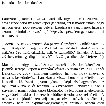
jó kiadós tűz is keletkezhet.
Lanczkor új kötetét olvasva kiadós tűz ugyan nem keletkezik, de
erős asszociációs mezőket képes generálni, azt is mondhatnám, hogy
nagyon erős, jobb esetben delejes kisugárzása van, minek hatására
azonnal beindul az olvasó saját kép/szöveg/érzelem-generátora, ami
nem kevés.
„Löszfal. A szik./A sziklaüllő/a puszta sík/mélyén. A hűlő/löszfal. A
nyúl./ Kutya.Mint egy ló./ Port fuldokol./Métert hátráló/löszfalnyi
csík./Az éjre hűlő/vakszürke szik./A sziklaüllő.” (Emelet. A kutya.
„Nehéz, mint egy döglött öszvér” – A „Goya süket háza” fejezetből)
Már az – amúgy huszonhét éves szerző – első két kötetében is
jelentős szerepet kapott a képzőművészet (A tiszta ész, 2005, Fehér
Daloskönyv, 2007), ami nem meglepő, ha igaz, hogy álnéven ő
maga is képzőművész. Lanczkor a Vissza Londonba kötetben egy
klasszikus költészeti hagyományhoz, a képleírás hagyományához
nyúl mai – nyelvi és technikai – eszközökkel. Nyilván Blake is
szívesen használt volna képes blogspotot, ha lett volna rá lehetősége,
vagy Goethe, aki ott kedvére bíbelődhetett volna a színelmélettel. A
módszer tulajdonképpen adja magát olyan művek esetében is,
amelyek nem az ekphrasis-hagyományra épülnek, hanem csak