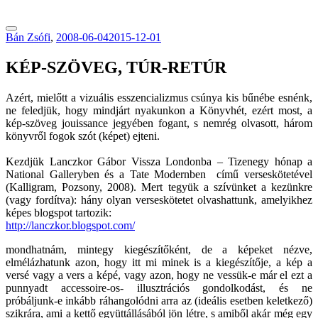
tranzitblog.hu
Bán Zsófi
,
2008-06-04
2015-12-01
KÉP-SZÖVEG, TÚR-RETÚR
Azért, mielőtt a vizuális esszencializmus csúnya kis bűnébe esnénk,
ne feledjük, hogy mindjárt nyakunkon a Könyvhét, ezért most, a
kép-szöveg jouissance jegyében fogant, s nemrég olvasott, három
könyvről fogok szót (képet) ejteni.
Kezdjük Lanczkor Gábor Vissza Londonba – Tizenegy hónap a
National Galleryben és a Tate Modernben című verseskötetével
(Kalligram, Pozsony, 2008). Mert tegyük a szívünket a kezünkre
(vagy fordítva): hány olyan verseskötetet olvashattunk, amelyikhez
képes blogspot tartozik:
http://lanczkor.blogspot.com/
mondhatnám, mintegy kiegészítőként, de a képeket nézve,
elmélázhatunk azon, hogy itt mi minek is a kiegészítője, a kép a
versé vagy a vers a képé, vagy azon, hogy ne vessük-e már el ezt a
punnyadt accessoire-os- illusztrációs gondolkodást, és ne
próbáljunk-e inkább ráhangolódni arra az (ideális esetben keletkező)
szikrára, ami a kettő együttállásából jön létre, s amiből akár még egy