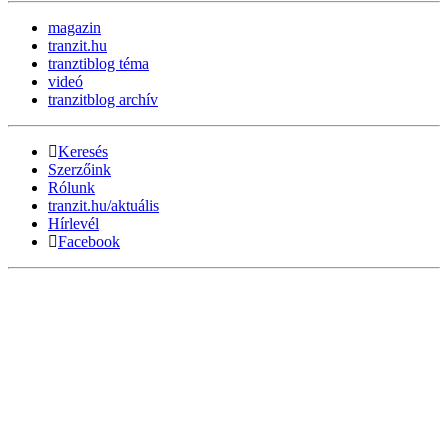
magazin
tranzit.hu
tranztiblog téma
videó
tranzitblog archív
Keresés
Szerzőink
Rólunk
tranzit.hu/aktuális
Hírlevél
Facebook