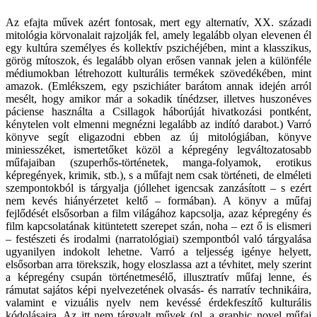
Az efajta művek azért fontosak, mert egy alternatív, XX. századi
mitológia körvonalait rajzolják fel, amely legalább olyan elevenen él
egy kultúra személyes és kollektív pszichéjében, mint a klasszikus,
görög mítoszok, és legalább olyan erősen vannak jelen a különféle
médiumokban létrehozott kulturális termékek szövedékében, mint
amazok. (Emlékszem, egy pszichiáter barátom annak idején arról
mesélt, hogy amikor már a sokadik tínédzser, illetves huszonéves
páciense használta a Csillagok háborúját hivatkozási pontként,
kénytelen volt elmenni megnézni legalább az indító darabot.) Varró
könyve segít eligazodni ebben az új mitológiában, könyve
miniesszéket, ismertetőket közöl a képregény legváltozatosabb
műfajaiban (szuperhős-történetek, manga-folyamok, erotikus
képregények, krimik, stb.), s a műfajt nem csak történeti, de elméleti
szempontokból is tárgyalja (jóllehet igencsak zanzásított – s ezért
nem kevés hiányérzetet keltő – formában). A könyv a műfaj
fejlődését elsősorban a film világához kapcsolja, azaz képregény és
film kapcsolatának kitüntetett szerepet szán, noha – ezt ő is elismeri
– festészeti és irodalmi (narratológiai) szempontból való tárgyalása
ugyanilyen indokolt lehetne. Varró a teljesség igénye helyett,
elsősorban arra törekszik, hogy eloszlassa azt a tévhitet, mely szerint
a képregény csupán történetmesélő, illusztratív műfaj lenne, és
rámutat sajátos képi nyelvezetének olvasás- és narratív technikáira,
valamint e vizuális nyelv nem kevéssé érdekfeszítő kulturális
kódolásaira. Az itt nem tárgyalt művek (pl. a graphic novel műfaj