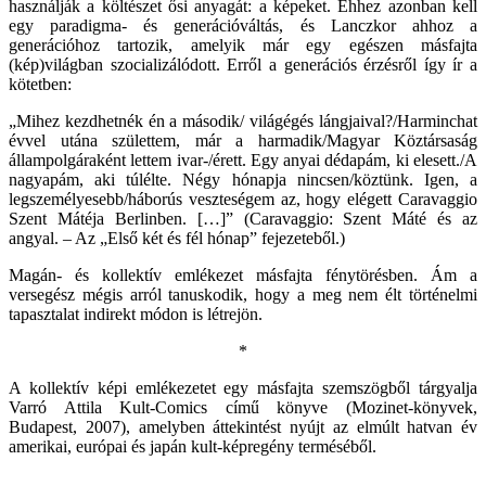
használják a költészet ősi anyagát: a képeket. Ehhez azonban kell
egy paradigma- és generációváltás, és Lanczkor ahhoz a
generációhoz tartozik, amelyik már egy egészen másfajta
(kép)világban szocializálódott. Erről a generációs érzésről így ír a
kötetben:
„Mihez kezdhetnék én a második/ világégés lángjaival?/Harminchat
évvel utána születtem, már a harmadik/Magyar Köztársaság
állampolgáraként lettem ivar-/érett. Egy anyai dédapám, ki elesett./A
nagyapám, aki túlélte. Négy hónapja nincsen/köztünk. Igen, a
legszemélyesebb/háborús veszteségem az, hogy elégett Caravaggio
Szent Mátéja Berlinben. […]” (Caravaggio: Szent Máté és az
angyal. – Az „Első két és fél hónap” fejezeteből.)
Magán- és kollektív emlékezet másfajta fénytörésben. Ám a
versegész mégis arról tanuskodik, hogy a meg nem élt történelmi
tapasztalat indirekt módon is létrejön.
*
A kollektív képi emlékezetet egy másfajta szemszögből tárgyalja
Varró Attila Kult-Comics című könyve (Mozinet-könyvek,
Budapest, 2007), amelyben áttekintést nyújt az elmúlt hatvan év
amerikai, európai és japán kult-képregény terméséből.