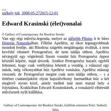
tranzitblog.hu
székely juli
,
2008-05-27
2015-12-01
Edward Krasinski (élet)vonalai
© Gallery of Contemporary Art Bunkier Sztuki
Van egy régi művész-legenda, melyet az
idősebb Plinius
ír le híres
Historia Naturalis
ában. Főhőse Apellész, az ókor legnagyobbnak
mondott festője, aki Rhodosz szigetén meglátogatja riválisát, a nem
kevésbé elismert Protogenészt, de nem találja otthon. Apellész
névjegyül egy végtelenül finom vonalat húz Protogenész éppen
készülő képére, majd távozik. Amikor Protogenész hazaér, egyből
felismeri, hogy csak vetélytársa lehetett a vendég, s válaszul egy
másik, még vékonyabbat húz Apellész vonására. Apellész másnap
visszatér, de Protogenészt megint csak nem találja otthon, – s a
történet csattanójaként olyan hajszálvékony harmadikat húz a két
meglevő nyom közé, amely mellett már nem marad hely a
folytatásra. Krakkóban Edward Krasinskinek, a vonalairól elhíresült
művésznek nyílt kiállítása.
Gallery of Contemporary Art Bunkier Sztuki, kiállítás enterieur Fotó: Székely
Júlia