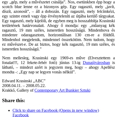
egy „gép, mely a művészetet csinálja”. Nos, esetünkben épp hogy a
scotch blue lenne ez a bizonyos gép. Egy ragasztó, mely „javít,
díszít, azonosít”, – áll a dobozán. Egy ragasztó, mely felcímkézi,
egy szintre emeli vagy épp érvényteleníti az útjába kerülő tárgyakat.
Egy ragasztó, mely kijelöli, de egyben meg is hosszabbítja Krasinski
területének határvonalait. Ahogy ő mondja: egy „műanyag kék
ragasztó, 19 mm széles, ismeretlen hosszúságú. Mindenhova és
mindenre odaragasztom, horizontálisan 130 cm-re a földtől.
Mindenhol megjelenik, mindennel összekötöm. Nem tudom, hogy
ez művészet-e. De az biztos, hogy kék ragasztó, 19 mm széles, és
ismeretlen hosszúságú.”
Nem mellesleg, Krasinski egy 1969-es műve (Elvesztettem a
fonalat!!!, 12 fekete-fehér fotó) június 13-ig
Dunaújvárosban
is
látható, – mindezt azért is jegyzem meg, hogy – ahogy Apellész
mondta -: „Egy nap se legyen vonás nélkül”.
Edward Krasinski „ABC”
2008.04.11. – 2008.05.22.
Krakkó, Gallery of
Contemporary Art Bunkier Sztuki
Share this:
Click to share on Facebook (Opens in new window)
Facebook