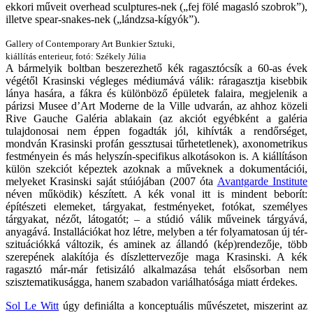
ekkori műveit overhead sculptures-nek („fej fölé magasló szobrok”),
illetve spear-snakes-nek („lándzsa-kígyók”).
Gallery of Contemporary Art Bunkier
Sztuki,
kiállítás enterieur, fotó: Székely Júlia
A bármelyik boltban beszerezhető kék ragasztócsík a 60-as évek
végétől Krasinski végleges médiumává válik: ráragasztja kisebbik
lánya hasára, a fákra és különböző épületek falaira, megjelenik a
párizsi Musee d’Art Moderne de la Ville udvarán, az ahhoz közeli
Rive Gauche Galéria ablakain (az akciót egyébként a galéria
tulajdonosai nem éppen fogadták jól, kihívták a rendőrséget,
mondván Krasinski profán gessztusai tűrhetetlenek), axonometrikus
festményein és más helyszín-specifikus alkotásokon is. A kiállításon
külön szekciót képeztek azoknak a műveknek a dokumentációi,
melyeket Krasinski saját stúiójában (2007 óta
Avantgarde Institute
néven működik) készített. A kék vonal itt is mindent beborít:
építészeti elemeket, tárgyakat, festményeket, fotókat, személyes
tárgyakat, nézőt, látogatót; – a stúdió válik műveinek tárgyává,
anyagává. Installációkat hoz létre, melyben a tér folyamatosan új tér-
szituációkká változik, és aminek az állandó (kép)rendezője, több
szerepének alakítója és díszlettervezője maga Krasinski. A kék
ragasztó már-már fetisizáló alkalmazása tehát elsősorban nem
szisztematikuságga, hanem szabadon variálhatósága miatt érdekes.
Sol Le Witt
úgy definiálta a konceptuális művészetet, miszerint az