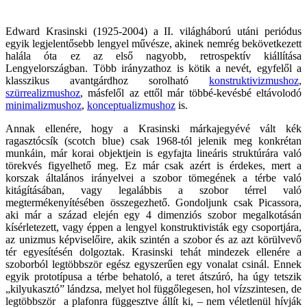
Edward Krasinski (1925-2004) a II. világháború utáni periódus
egyik legjelentősebb lengyel művésze, akinek nemrég bekövetkezett
halála óta ez az első nagyobb, retrospektív kiállítása
Lengyelországban. Több irányzathoz is kötik a nevét, egyfelől a
klasszikus avantgárdhoz sorolható
konstruktivizmushoz
,
szürrealizmushoz
, másfelől az ettől már többé-kevésbé eltávolodó
minimalizmushoz
,
konceptualizmushoz
is.
Annak ellenére, hogy a Krasinski márkajegyévé vált kék
ragasztócsík (scotch blue) csak 1968-tól jelenik meg konkrétan
munkáin, már korai objektjein is egyfajta lineáris struktúrára való
törekvés figyelhető meg. Ez már csak azért is érdekes, mert a
korszak általános irányelvei a szobor tömegének a térbe való
kitágításában, vagy legalábbis a szobor térrel való
megtermékenyítésében összegezhető. Gondoljunk csak Picassora,
aki már a század elején egy 4 dimenziós szobor megalkotásán
kísérletezett, vagy éppen a lengyel konstruktivisták egy csoportjára,
az unizmus képviselőire, akik szintén a szobor és az azt körülvevő
tér egyesítésén dolgoztak. Krasinski tehát mindezek ellenére a
szoborból legtöbbször egész egyszerűen egy vonalat csinál. Ennek
egyik prototípusa a térbe behatoló, a teret átszúró, ha úgy tetszik
„kilyukasztó” lándzsa, melyet hol függőlegesen, hol vízszintesen, de
legtöbbször a plafonra függesztve állít ki, – nem véletlenül hívják