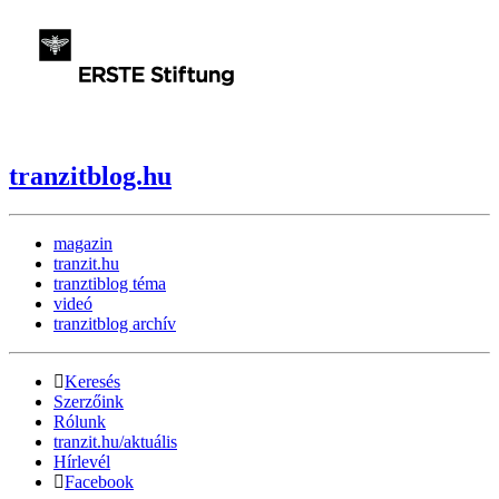
tranzitblog.hu
magazin
tranzit.hu
tranztiblog téma
videó
tranzitblog archív
Keresés
Szerzőink
Rólunk
tranzit.hu/aktuális
Hírlevél
Facebook