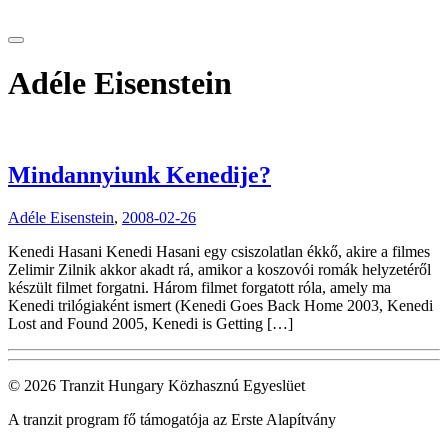
tranzitblog.hu
Adéle Eisenstein
Mindannyiunk Kenedije?
Adéle Eisenstein
,
2008-02-26
Kenedi Hasani Kenedi Hasani egy csiszolatlan ékkő, akire a filmes
Zelimir Zilnik akkor akadt rá, amikor a koszovói romák helyzetéről
készült filmet forgatni. Három filmet forgatott róla, amely ma
Kenedi trilógiaként ismert (Kenedi Goes Back Home 2003, Kenedi
Lost and Found 2005, Kenedi is Getting […]
© 2026 Tranzit Hungary Közhasznú Egyeslüet
A tranzit program fő támogatója az Erste Alapítvány