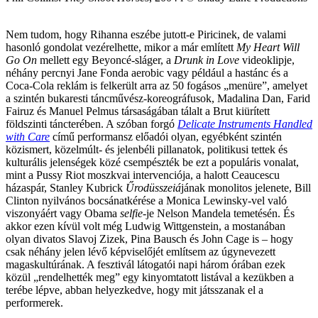
Nem tudom, hogy Rihanna eszébe jutott-e Piricinek, de valami
hasonló gondolat vezérelhette, mikor a már említett
My Heart Will
Go On
mellett egy Beyoncé-sláger, a
Drunk in Love
videoklipje,
néhány percnyi Jane Fonda aerobic vagy például a hastánc és a
Coca-Cola reklám is felkerült arra az 50 fogásos „menüre”, amelyet
a szintén bukaresti táncművész-koreográfusok, Madalina Dan, Farid
Fairuz és Manuel Pelmus társaságában tálalt a Brut kiürített
földszinti táncterében. A szóban forgó
Delicate Instruments Handled
with Care
című performansz előadói olyan, egyébként szintén
közismert, közelmúlt- és jelenbéli pillanatok, politikusi tettek és
kulturális jelenségek közé csempészték be ezt a populáris vonalat,
mint a Pussy Riot moszkvai intervenciója, a halott Ceaucescu
házaspár, Stanley Kubrick
Űrodüsszeiá
jának monolitos jelenete, Bill
Clinton nyilvános bocsánatkérése a Monica Lewinsky-vel való
viszonyáért vagy Obama
selfie
-je Nelson Mandela temetésén. És
akkor ezen kívül volt még Ludwig Wittgenstein, a mostanában
olyan divatos Slavoj Zizek, Pina Bausch és John Cage is – hogy
csak néhány jelen lévő képviselőjét említsem az úgynevezett
magaskultúrának. A fesztivál látogatói napi három órában ezek
közül „rendelhették meg” egy kinyomtatott listával a kezükben a
terébe lépve, abban helyezkedve, hogy mit játsszanak el a
performerek.