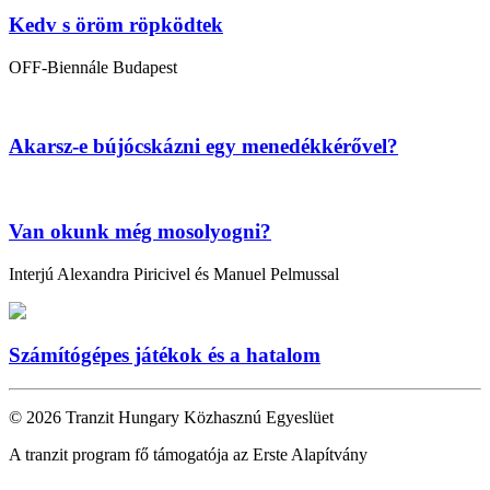
Kedv s öröm röpködtek
OFF-Biennále Budapest
Akarsz-e bújócskázni egy menedékkérővel?
Van okunk még mosolyogni?
Interjú Alexandra Piricivel és Manuel Pelmussal
Számítógépes játékok és a hatalom
© 2026 Tranzit Hungary Közhasznú Egyeslüet
A tranzit program fő támogatója az Erste Alapítvány