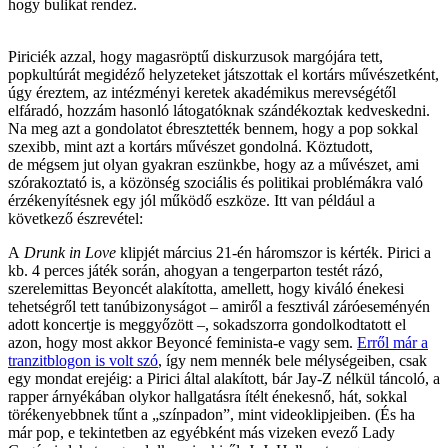
hogy bulikat rendez.
Piriciék azzal, hogy magasröptű diskurzusok margójára tett,
popkultúrát megidéző helyzeteket játszottak el kortárs művészetként,
úgy éreztem, az intézményi keretek akadémikus merevségétől
elfáradó, hozzám hasonló látogatóknak szándékoztak kedveskedni.
Na meg azt a gondolatot ébresztették bennem, hogy a pop sokkal
szexibb, mint azt a kortárs művészet gondolná. Köztudott,
de mégsem jut olyan gyakran eszünkbe, hogy az a művészet, ami
szórakoztató is, a közönség szociális és politikai problémákra való
érzékenyítésnek egy jól működő eszköze. Itt van például a
következő észrevétel:
A
Drunk in Love
klipjét március 21-én háromszor is kérték. Pirici a
kb. 4 perces játék során, ahogyan a tengerparton testét rázó,
szerelemittas Beyoncét alakította, amellett, hogy kiváló énekesi
tehetségről tett tanúbizonyságot – amiről a fesztivál záróeseményén
adott koncertje is meggyőzött –, sokadszorra gondolkodtatott el
azon, hogy most akkor Beyoncé feminista-e vagy sem.
Erről már a
tranzitblogon is volt szó
, így nem mennék bele mélységeiben, csak
egy mondat erejéig: a Pirici által alakított, bár Jay-Z nélkül táncoló, a
rapper árnyékában olykor hallgatásra ítélt énekesnő, hát, sokkal
törékenyebbnek tűnt a „színpadon”, mint videoklipjeiben. (És ha
már pop, e tekintetben az egyébként más vizeken evező Lady