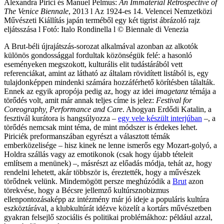
Alexandra Pirici és Manuel Pelmus:
An Immaterial Retrospective of
The Venice Biennale
, 2013 l Az 1924-es 14. Velencei Nemzetközi
Művészeti Kiállítás japán terméből egy két tigrist ábrázoló rajz
eljátsszása l Fotó: Italo Rondinella l © Biennale di Venezia
A Brut-béli újrajátszás-sorozat alkalmával azonban az alkotók
különös gondossággal fordultak közönségük felé: a hasonló
eseményeken megszokott, kulturális elit tudástárából vett
referenciákat, amint az látható az általam rövidített listából is, egy
tulajdonképpen mindenki számára hozzáférhető körítésben tálalták.
Ennek az egyik apropója pedig az, hogy az idei
imagetanz
témája a
törődés volt, amit már annak teljes címe is jelez:
Festival for
Coreography, Performance and Care
. Ahogyan Erdődi Katalin, a
fesztivál kurátora is hangsúlyozza –
egy vele készült interjúban
–, a
törődés nemcsak mint téma, de mint módszer is érdekes lehet.
Piriciék preformanszában egyrészt a választott témák
emberközelisége – hisz kinek ne lenne ismerős egy Mozart-golyó, a
Holdra szállás vagy az emotikonok (csak hogy újabb tételeit
említsem a menünek) –, másrészt az előadás módja, tehát az, hogy
rendelni lehetett, akár többször is, éreztették, hogy a művészek
törődnek velünk. Mindemögött persze meghúzódik a
Brut
azon
törekvése, hogy a Bécsre jellemző kultúrsznobizmus
ellenpontozásaképp az intézmény már jó ideje a populáris kultúra
eszköztárával, a klubkultúrát idézve közelít a kortárs művészetben
gyakran felsejlő szociális és politikai problémákhoz: például azzal,