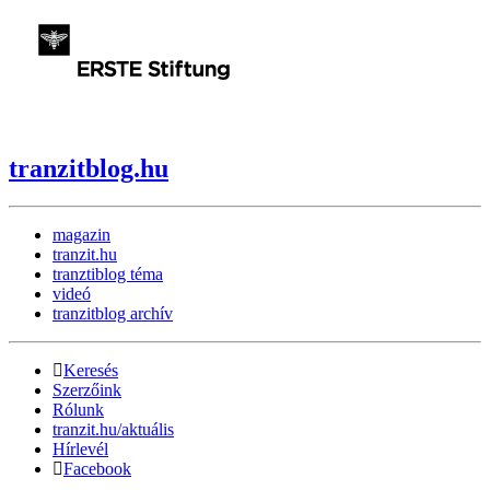
tranzitblog.hu
magazin
tranzit.hu
tranztiblog téma
videó
tranzitblog archív
Keresés
Szerzőink
Rólunk
tranzit.hu/aktuális
Hírlevél
Facebook