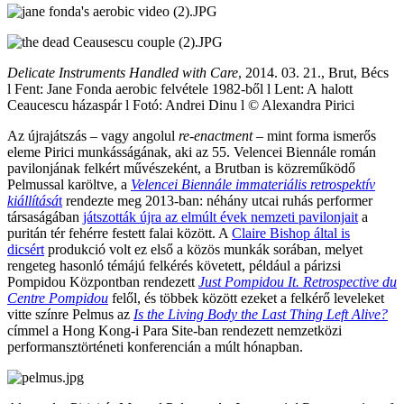
Delicate Instruments Handled with Care
, 2014. 03. 21., Brut, Bécs
l Fent: Jane Fonda aerobic felvétele 1982-ből l Lent: A halott
Ceaucescu házaspár l Fotó: Andrei Dinu l © Alexandra Pirici
Az újrajátszás – vagy angolul
re-enactment
– mint forma ismerős
eleme Pirici munkásságának, aki az 55. Velencei Biennále román
pavilonjának felkért művészeként, a Brutban is közreműködő
Pelmussal karöltve, a
Velencei Biennále immateriális retrospektív
kiállításá
t
rendezte meg 2013-ban: néhány utcai ruhás performer
társaságában
játszották újra az elmúlt évek nemzeti pavilonjait
a
puritán tér fehérre festett falai között. A
Claire Bishop által is
dicsért
produkció volt ez első a közös munkák sorában, melyet
rengeteg hasonló témájú felkérés követett, például a párizsi
Pompidou Központban rendezett
Just Pompidou It. Retrospective du
Centre Pompidou
felől, és többek között ezeket a felkérő leveleket
vitte színre Pelmus az
Is the Living Body the Last Thing Left Alive?
címmel a Hong Kong-i Para Site-ban rendezett nemzetközi
performansztörténeti konferencián a múlt hónapban.