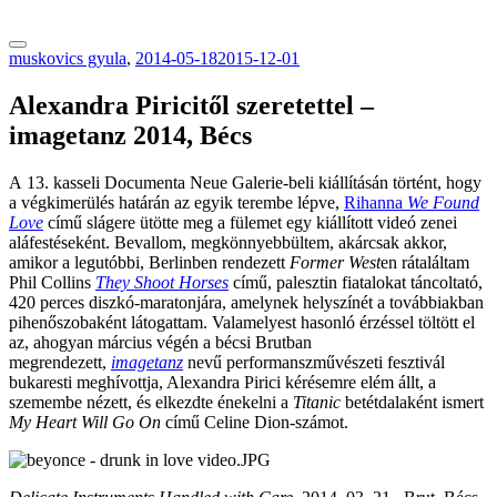
tranzitblog.hu
muskovics gyula
,
2014-05-18
2015-12-01
Alexandra Piricitől szeretettel –
imagetanz 2014, Bécs
A 13. kasseli Documenta Neue Galerie-beli kiállításán történt, hogy
a végkimerülés határán az egyik terembe lépve,
Rihanna
We Found
Love
című slágere ütötte meg a fülemet egy kiállított videó zenei
aláfestéseként. Bevallom, megkönnyebbültem, akárcsak akkor,
amikor a legutóbbi, Berlinben rendezett
Former West
en rátaláltam
Phil Collins
They Shoot Horses
című, palesztin fiatalokat táncoltató,
420 perces diszkó-maratonjára, amelynek helyszínét a továbbiakban
pihenőszobaként látogattam. Valamelyest hasonló érzéssel töltött el
az, ahogyan március végén a bécsi Brutban
megrendezett,
imagetanz
nevű performanszművészeti fesztivál
bukaresti meghívottja, Alexandra Pirici kérésemre elém állt, a
szemembe nézett, és elkezdte énekelni a
Titanic
betétdalaként ismert
My Heart Will Go On
című Celine Dion-számot.