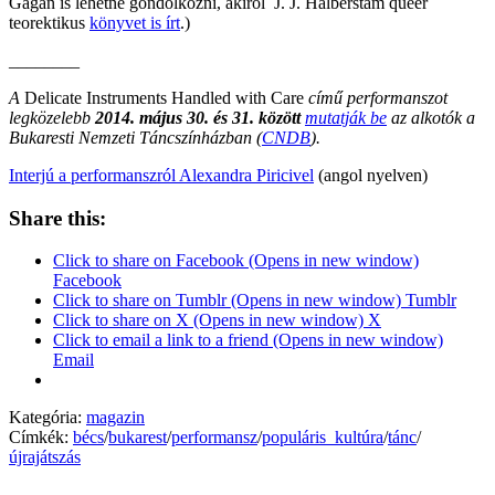
Gagán is lehetne gondolkozni, akiről J. J. Halberstam queer
teorektikus
könyvet is írt
.)
________
A
Delicate Instruments Handled with Care
című performanszot
legközelebb
2014. május 30. és 31. között
mutatják be
az alkotók a
Bukaresti Nemzeti Táncszínházban (
CNDB
).
Interjú a performanszról Alexandra Piricivel
(angol nyelven)
Share this:
Click to share on Facebook (Opens in new window)
Facebook
Click to share on Tumblr (Opens in new window) Tumblr
Click to share on X (Opens in new window) X
Click to email a link to a friend (Opens in new window)
Email
Kategória:
magazin
Címkék:
bécs
/
bukarest
/
performansz
/
populáris_kultúra
/
tánc
/
újrajátszás