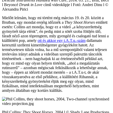
Delicate Instruments Handled with Care
, 2014. 03. 21., Brut, Bécs
l Beyoncé
Drunk in Love
című videoklipje l Fotó: Andrei Dinu l ©
Alexandra Pirici
Mielőtt leírnám, hogy mi történt még március 19. és 20. között a
Brutban, egy mondat erejéig időznék a
They Shoot Horses
említett
esetén: Collins azt mondja, hogy ez a videó „a kényszerítettség
gyönyörét tárja elénk”, én pedig mint a sötét szoba földjén ülő,
fáradt néző azon töprengtem, mily gyengéd és csalogató tud lenni a
kiállítótéri pop, amely
ott és akkor egy t.A.T.u.-szám
dallamain
keresztül szellemi kimerültségemre gyógyírként hatott. Az
természetesen túlzás volna, ha a mű szempontjából valami teljesen
irreleváns irányt adnánk a videóban szereplő palesztin táncolók
történetének – nem hagyhatjuk ki az értelmezéséből például azt,
hogy ez mind egy olyan helyen történik, „ahol a megaláztatás
rutinszerű” – azonban mégiscsak felkínálkozik a lehetősége annak,
hogy – éppen az idézett mondat mentén – a t.A.T.u-t, de akár
visszakanyarodva az első példához, a kiállítótéri Rihannát, a
kényszerítettség gyönyöreként éljük meg egy olyan, mind
fizikálisan, mind intellektuálisan megterhelő helyzetben, mint
amilyen általában egy kortárs kiállítás.
Phil Collins:
They Shoot Horses
, 2004 l © Shady Lane Productions