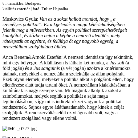
8., tranzit.hu, Budapest
kiállítás enteriőr | fotó: Tulisz Hajnalka
Muskovics Gyula:
Van az a sokat hallott mondat, hogy „a
személyes politikai”. Ez a kijelentés a maga kétértelműségében
jelenik meg a műveitekben. Az egyén politikai szereplehetőségeit
kutatjátok, és közben bejön a képbe a nemzeti identitás, mely
rátelepszik az egyénre, és felülírja őt egy nagyobb egység, a
nemzetállam szolgálatába állítva.
Anca Benera&Arnold Estefán: A nemzeti identitásra úgy tekintünk,
mint egy bélyegre. A kiállításon is látható két munka, a
Jus soli
(a
föld jogán) és a
Jus sanguinis
(a vér jogán) azokra a kritériumokra
utalnak, melyekkel a nemzetállam szelektálja az állampolgárait.
Ezek olyan elemek, melyeket a politika alkot a polgárok ellen, hogy
ellenőrzése alatt tudja tartani őket. A nemzetállam kialakításában a
kultúrának is nagy szerepe van. Mi magunk alkotjuk azokat a
szimbólumokat, melyek segítik a politikát a saját maga
legitimálásában, s így mi is indirekt részei vagyunk a politikai
rendszernek. Sajnos egyre átláthatatlanabb, hogy kinek a célját
szolgáljuk. A rendszerváltás előtt ez világosabb volt, vagy a
rendszert szolgáltad vagy ellene voltál.