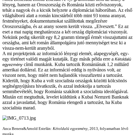
lényeg, hanem az Oroszország és Románia közti erőviszonyok,
tehát a nagyok és a kicsik helyzete a diplomáciai háborúban. Az első
világháború alatt a román kincstárból több mint 93 tonna aranyat,
festményeket, dokumentumokat szállítottak megőrzésre
Oroszországba, és az arany sosem került vissza. „Elveszett.” Ez az
eset a mai napig meghatározza a két ország diplomáciai viszonyát.
Nekünk pedig sikerült egy 8,2 gramm tömegű érmét visszajuttatni az
országba, ami két román állampolgárra jutó mennyiséget tesz ki a
vissza-nem-került aranyból.
A mi projektjeink az információ lényegi elemét, alapegységét, egy-
egy történet valódi magját kutatják. Egy másik példa erre a
Kétoldalú
című munkánk. Kuba tartozik Romániának 1,2 milliárd
egyezmény
amerikai dollárral. Ez az információ eddig is nyilvános volt, az
viszont nem, hogy miért nem hajlandók visszafizetni a tartozást.
Kiderült, hogy Kuba a volt szocialista országok közötti kölcsönös
segítségnyújtásra hivatkozik, és azzal indokolja a tartozás
semmibevételét, hogy Románia szakított a szocialista ideológiával.
Miután ezt megtudtuk, levelet küldtünk a Kubai Nemzeti Banknak
azzal a javaslattal, hogy Románia elengedi a tartozást, ha Kuba
szocialista marad.
Anca Benera&Arnold Estefán:
Kétoldalú egyezmény
, 2013, folyamatban lévő
munka