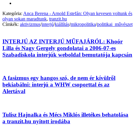
Kategória:
Anca Berena - Arnold Estefán: Olyan kevesen voltunk és
olyan sokan maradtunk
,
tranzit.hu
Címkék:
aktivizmus
/
interjú
/
kiállítás
/
mikropolitika
/
politikai_művészet
INTERJÚ AZ INTERJÚ MŰFAJÁRÓL: Khoór
Lilla és Nagy Gergely gondolatai a 2006-07-es
Szabadiskola interjúk weboldal bemutatója kapcsán
A fasizmus egy hangos szó, de nem ér kívülről
bekiabálni: interjú a WHW csoporttal és az
Alertával
Tulisz Hajnalka és Mécs Miklós illetékes behatolása
a tranzit.hu nyitott irodába