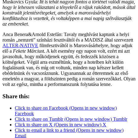
Muskovics Gyula:
Itt is tehát nagyon fontos a történet valódi magja,
hogy le lehessen választani a tényekről a rájuk rakódott, mások által
konstruált jelentésrétegeket, amelyek a marosvásárhelyi
konfliktushoz is vezettek, és voltaképpen a mai napig szétválasztják
az embereket.
Anca Benera&Arnold Estefán: Tavaly meghívást kaptunk a helyi
román „nemzeti” színházi fesztiváltól és a MADISZ által szervezett
ALTER-NATIVE
filmfesztiváltól is Marosvásárhelyre, hogy adjuk
elő a
Fekete Március
t. A két esemény egy napon volt, ezért mi azt
javasoltuk, hogy működjenek együtt, és fedezzék közösen a
költségeket. Végül arra eszméltünk, hogy a hotelben két külön
foglalásunk van, és míg ott voltunk, minden nap kétszer kellett
ebédelnünk és vacsoráznunk. Ugyanannak az étteremnek az első
emeletén a magyar, a földszinten pedig a román szervezőkkel. Olyan
volt az egész, mintha a performanszunk folytatása lenne.
Share this:
Click to share on Facebook (Opens in new window)
Facebook
Click to share on Tumblr (Opens in new window) Tumblr
Click to share on X (Opens in new window) X
Click to email a link to a friend (Opens in new window)
Email