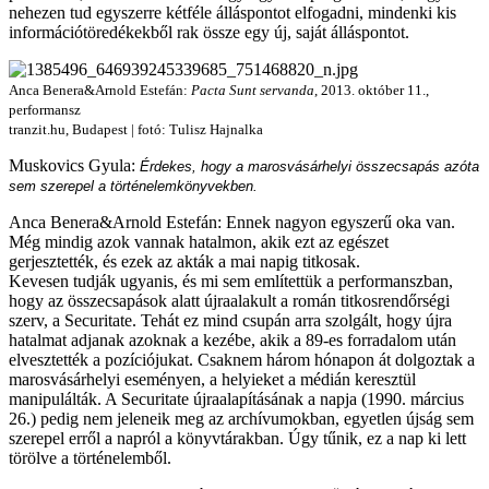
nehezen tud egyszerre kétféle álláspontot elfogadni, mindenki kis
információtöredékekből rak össze egy új, saját álláspontot.
Anca Benera&Arnold Estefán:
Pacta Sunt servanda
, 2013. október 11.,
performansz
tranzit.hu, Budapest | fotó: Tulisz Hajnalka
Muskovics Gyula:
Érdekes, hogy a marosvásárhelyi összecsapás azóta
sem szerepel a történelemkönyvekben.
Anca Benera&Arnold Estefán: Ennek nagyon egyszerű oka van.
Még mindig azok vannak hatalmon, akik ezt az egészet
gerjesztették, és ezek az akták a mai napig titkosak.
Kevesen tudják ugyanis, és mi sem említettük a performanszban,
hogy az összecsapások alatt újraalakult a román titkosrendőrségi
szerv, a Securitate. Tehát ez mind csupán arra szolgált, hogy újra
hatalmat adjanak azoknak a kezébe, akik a 89-es forradalom után
elvesztették a pozíciójukat. Csaknem három hónapon át dolgoztak a
marosvásárhelyi eseményen, a helyieket a médián keresztül
manipulálták. A Securitate újraalapításának a napja (1990. március
26.) pedig nem jeleneik meg az archívumokban, egyetlen újság sem
szerepel erről a napról a könyvtárakban. Úgy tűnik, ez a nap ki lett
törölve a történelemből.