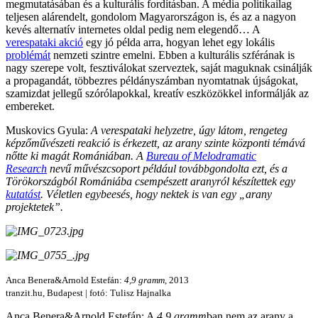
megmutatásában és a kulturális fordításban. A média politikailag
teljesen alárendelt, gondolom Magyarországon is, és az a nagyon
kevés alternatív internetes oldal pedig nem elegendő… A
verespataki akció
egy jó példa arra, hogyan lehet egy lokális
problémát
nemzeti szintre emelni. Ebben a kulturális szférának is
nagy szerepe volt, fesztiválokat szerveztek, saját maguknak csinálják
a propagandát, többezres példányszámban nyomtatnak újságokat,
szamizdat jellegű szórólapokkal, kreatív eszközökkel informálják az
embereket.
Muskovics Gyula:
A verespataki helyzetre, úgy látom, rengeteg
képzőművészeti reakció is érkezett, az arany szinte központi témává
nőtte ki magát Romániában. A
Bureau of Melodramatic
Research
nevű művészcsoport például továbbgondolta ezt, és a
Törökországból Romániába csempészett aranyról készítettek egy
kutatást
. Véletlen egybeesés, hogy nektek is van egy „arany
projektetek”.
Anca Benera&Arnold Estefán:
4,9 gramm
, 2013
tranzit.hu, Budapest | fotó: Tulisz Hajnalka
Anca Benera&Arnold Estefán: A
4,9 gramm
ban nem az arany a