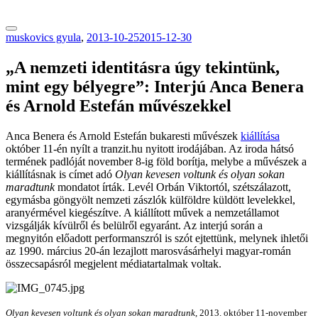
tranzitblog.hu
muskovics gyula
,
2013-10-25
2015-12-30
„A nemzeti identitásra úgy tekintünk,
mint egy bélyegre”: Interjú Anca Benera
és Arnold Estefán művészekkel
Anca Benera és Arnold Estefán bukaresti művészek
kiállítása
október 11-én nyílt a tranzit.hu nyitott irodájában. Az iroda hátsó
termének padlóját november 8-ig föld borítja, melybe a művészek a
kiállításnak is címet adó
Olyan kevesen voltunk és olyan sokan
maradtunk
mondatot írták. Levél Orbán Viktortól, szétszálazott,
egymásba göngyölt nemzeti zászlók külföldre küldött levelekkel,
aranyérmével kiegészítve. A kiállított művek a nemzetállamot
vizsgálják kívülről és belülről egyaránt. Az interjú során a
megnyitón előadott performanszról is szót ejtettünk, melynek ihletői
az 1990. március 20-án lezajlott marosvásárhelyi magyar-román
összecsapásról megjelent médiatartalmak voltak.
Olyan kevesen voltunk és olyan sokan maradtunk
, 2013. október 11-november