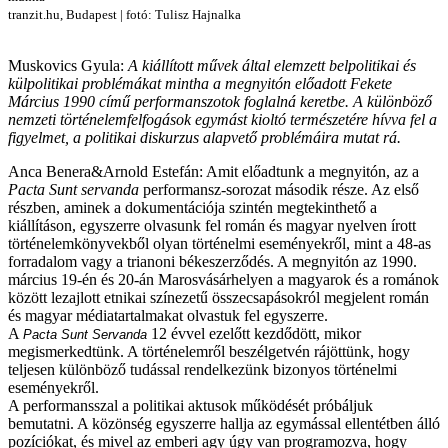
tranzit.hu, Budapest | fotó: Tulisz Hajnalka
Muskovics Gyula:
A kiállított művek által elemzett belpolitikai és
külpolitikai problémákat mintha a megnyitón előadott Fekete
Március 1990 című performanszotok foglalná keretbe. A különböző
nemzeti történelemfelfogások egymást kioltó természetére hívva fel a
figyelmet, a politikai diskurzus alapvető problémáira mutat rá.
Anca Benera&Arnold Estefán: Amit előadtunk a megnyitón, az a
Pacta Sunt servanda
performansz-sorozat második része. Az első
részben, aminek a dokumentációja szintén megtekinthető a
kiállításon, egyszerre olvasunk fel román és magyar nyelven írott
történelemkönyvekből olyan történelmi eseményekről, mint a 48-as
forradalom vagy a trianoni békeszerződés. A megnyitón az 1990.
március 19-én és 20-án Marosvásárhelyen a magyarok és a románok
között lezajlott etnikai színezetű összecsapásokról megjelent román
és magyar médiatartalmakat olvastuk fel egyszerre.
A
12 évvel ezelőtt kezdődött, mikor
Pacta Sunt Servanda
megismerkedtünk. A történelemről beszélgetvén rájöttünk, hogy
teljesen különböző tudással rendelkezünk bizonyos történelmi
eseményekről.
A performansszal a politikai aktusok működését próbáljuk
bemutatni. A közönség egyszerre hallja az egymással ellentétben álló
pozíciókat, és mivel az emberi agy úgy van programozva, hogy