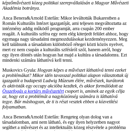
képzőművészeti közeg politikai szerepvállalásán a Magyar Művészeti
Akadémia botránya.
Anca Benera&Arnold Estefán: Mikor leváltották Bukarestben a
Román Kulturális Intézet igazgatóját, ami teljesen megváltoztatta az
intézmény addig működő programját, arra csupán 200 ember
reagált. A kulturális szféra egy nem elég kiterjedt felület ahhoz, hogy
egymaga nagy társadalmi megmozdulásokat kezdeményezzen. Meg
kell találnunk a társadalom különböző rétegei közti közös nyelvet,
mert ez nem csupán a kulturális szféráról szól, hanem arról, hogy
egy ilyen döntés után hogyan hat majd a kultúra a társadalomra. Ezt
mindenki számára láthatóvá kell tenni.
Muskovics Gyula:
Hogyan képes a művészet láthatóvá tenni ezeket
a problémákat? Mikor idén tavasszal politikai alapon választottak új
igazgatót a budapesti Ludwig Múzeum élére, művészek, kurátorok
és aktivisták egy occupy akcióba kezdtek, és akkor formálódott az
Összefogás a kortárs művészetért
csoport is, aminek az egyik célja
az, hogy ezt a problémát a nagyközönség számára is láthatóvá
tegye. Bár máshogyan, de ti is részt vesztek ebben a közvetítési
folyamatban.
Anca Benera&Arnold Estefán: Rengeteg olyan dolog van a
társadalomban, ami nem látható, és egy ilyen helyzetben nagyot
segíthet a művészet és az intellektuális közeg részvétele a probléma