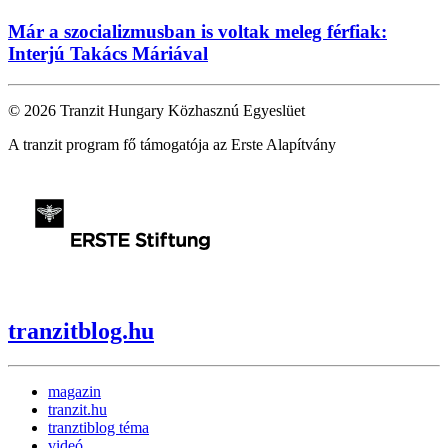
Már a szocializmusban is voltak meleg férfiak:
Interjú Takács Máriával
© 2026 Tranzit Hungary Közhasznú Egyeslüet
A tranzit program fő támogatója az Erste Alapítvány
tranzitblog.hu
magazin
tranzit.hu
tranztiblog téma
videó