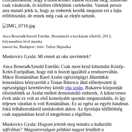
csak várakozik, és közben elfelejtünk cselekedni. Vannak persze
arra mutató jelek is, hogy az emberek kezdik megunni ezt a fajta
erőfelosztást, de ennek még csak az elején tartunk.
Anca Benera&Arnold Estefán: Beszámoló a kockázati tőkéről, 2013,
folyamatben lévő munka
tranzit.hu, Budapest | fotó: Tulisz Hajnalka
Muskovics Gyula:
Mi ennek az oka szerintetek?
Anca Benera&Arnold Estefán: Csak most kezd kitisztulni Közép-
Kelet-Európában, hogy mit is hozott igazából a rendszerváltás.
Mikor Romániában Raed Arafat egészségügyi államtitkár
lemondásra kényszerült a Traian Băsescu által előterjesztett új
egészségügyi kerettörvény körüli
vita során
, Bukarest központját
elözönlötték az Arafat mellett demonstráló emberek. A kilencvenes
évek után ez volt az első komolyabb spontán megmozdulás, és így
teljesen váratlan is volt Romániában. Ez az egész az egyén hatalmas
fokú felháborodásról tanúskodott akkor. Az ilyesfajta túlfűtöttség
csak napjainkban kezd el megjelenni a régióban.
Muskovics Gyula:
Hogyan jelenik meg mindez a kulturális
szférában? Magyarországon például nagyot lendített a