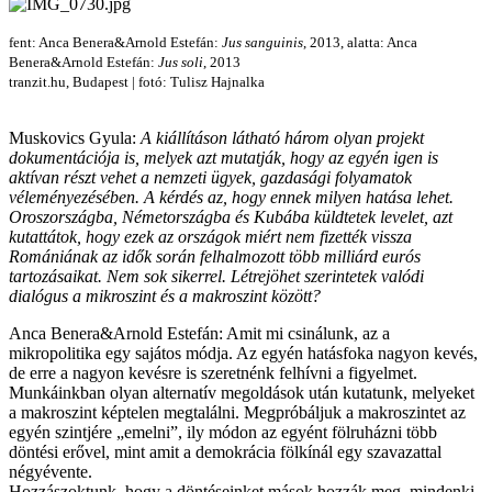
fent: Anca Benera&Arnold Estefán:
Jus sanguinis
, 2013, alatta: Anca
Benera&Arnold Estefán:
Jus soli
, 2013
tranzit.hu, Budapest | fotó: Tulisz Hajnalka
Muskovics Gyula:
A kiállításon látható három olyan projekt
dokumentációja is, melyek azt mutatják, hogy az egyén igen is
aktívan részt vehet a nemzeti ügyek, gazdasági folyamatok
véleményezésében. A kérdés az, hogy ennek milyen hatása lehet.
Oroszországba, Németországba és Kubába küldtetek levelet, azt
kutattátok, hogy ezek az országok miért nem fizették vissza
Romániának az idők során felhalmozott több milliárd eurós
tartozásaikat. Nem sok sikerrel. Létrejöhet szerintetek valódi
dialógus a mikroszint és a makroszint között?
Anca Benera&Arnold Estefán: Amit mi csinálunk, az a
mikropolitika egy sajátos módja. Az egyén hatásfoka nagyon kevés,
de erre a nagyon kevésre is szeretnénk felhívni a figyelmet.
Munkáinkban olyan alternatív megoldások után kutatunk, melyeket
a makroszint képtelen megtalálni. Megpróbáljuk a makroszintet az
egyén szintjére „emelni”, ily módon az egyént fölruházni több
döntési erővel, mint amit a demokrácia fölkínál egy szavazattal
négyévente.
Hozzászoktunk, hogy a döntéseinket mások hozzák meg, mindenki