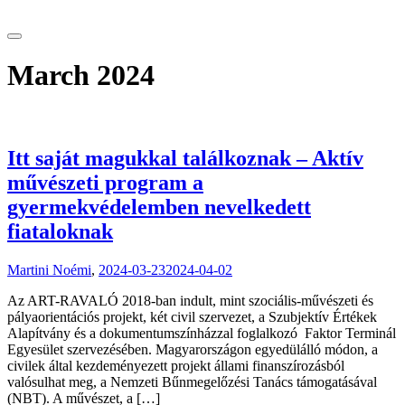
tranzitblog.hu
March 2024
Itt saját magukkal találkoznak – Aktív
művészeti program a
gyermekvédelemben nevelkedett
fiataloknak
Martini Noémi
,
2024-03-23
2024-04-02
Az ART-RAVALÓ 2018-ban indult, mint szociális-művészeti és
pályaorientációs projekt, két civil szervezet, a Szubjektív Értékek
Alapítvány és a dokumentumszínházzal foglalkozó Faktor Terminál
Egyesület szervezésében. Magyarországon egyedülálló módon, a
civilek által kezdeményezett projekt állami finanszírozásból
valósulhat meg, a Nemzeti Bűnmegelőzési Tanács támogatásával
(NBT). A művészet, a […]