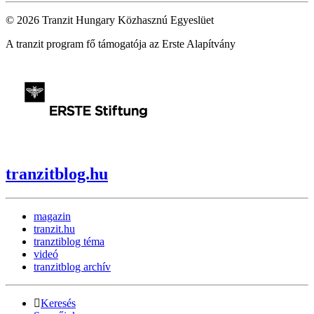
© 2026 Tranzit Hungary Közhasznú Egyeslüet
A tranzit program fő támogatója az Erste Alapítvány
tranzitblog.hu
magazin
tranzit.hu
tranztiblog téma
videó
tranzitblog archív
Keresés