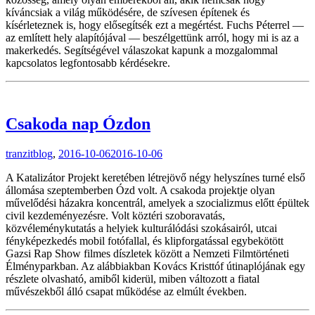
kíváncsiak a világ működésére, de szívesen építenek és
kísérleteznek is, hogy elősegítsék ezt a megértést. Fuchs Péterrel —
az említett hely alapítójával — beszélgettünk arról, hogy mi is az a
makerkedés. Segítségével válaszokat kapunk a mozgalommal
kapcsolatos legfontosabb kérdésekre.
Csakoda nap Ózdon
tranzitblog
,
2016-10-06
2016-10-06
A Katalizátor Projekt keretében létrejövő négy helyszínes turné első
állomása szeptemberben Ózd volt. A csakoda projektje olyan
művelődési házakra koncentrál, amelyek a szocializmus előtt épültek
civil kezdeményezésre. Volt köztéri szoboravatás,
közvéleménykutatás a helyiek kulturálódási szokásairól, utcai
fényképezkedés mobil fotófallal, és klipforgatással egybekötött
Gazsi Rap Show filmes díszletek között a Nemzeti Filmtörténeti
Élményparkban. Az alábbiakban Kovács Kristtóf útinaplójának egy
részlete olvasható, amiből kiderül, miben változott a fiatal
művészekből álló csapat működése az elmúlt években.