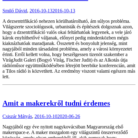
Smiló Dávid
,
2016-10-13
2016-10-13
A dezsentrifikáció nehezen körülhatárolható, ám súlyos probléma.
Világszerte szociológusok, urbanisták és építészek dolgoznak azon,
hogy a dzsentrifikáció valós okai feltárhatóak legyenek, a vele járó
károk enyhíthetővé váljanak, előnyei pedig mindenközben mégis
kiaknázhatóak maradjanak. Összetett és bonyolult jelenség, mint
nagyjából minden társadalmi probléma, amely a városi környezetet
érinti. Erről kellett volna, hogy beszélgessen tizenöt szakember a
VirágJudit Galeri (Bogyó Virág, Fischer Judit) és az Alkotás útja
rádióműsor együttműködésében létrejött beerbike konferencián, amit
a Tilos rádió is közvetített. Az eredmény viszont valami egészen más
lett.
Amit a makerekről tudni érdemes
Csiszár Mátyás
,
2016-10-10
2020-06-26
Nagyjából egy éve nyitott nagykovácsiban Magyarország első
makerspace-e. A maker mozgalom egy világszintű önszerveződő
közösség, amely olyan emberekből áll, akik nemcsak hogy