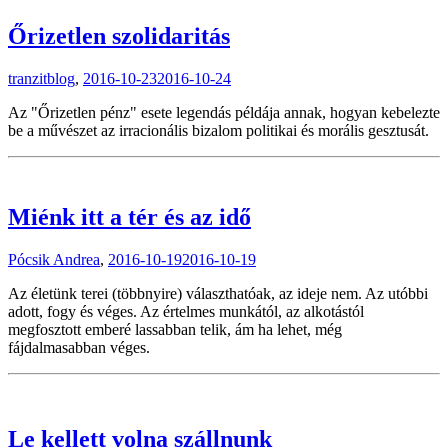
Őrizetlen szolidaritás
tranzitblog
,
2016-10-23
2016-10-24
Az "Őrizetlen pénz" esete legendás példája annak, hogyan kebelezte
be a művészet az irracionális bizalom politikai és morális gesztusát.
Miénk itt a tér és az idő
Pócsik Andrea
,
2016-10-19
2016-10-19
Az életünk terei (többnyire) választhatóak, az ideje nem. Az utóbbi
adott, fogy és véges. Az értelmes munkától, az alkotástól
megfosztott emberé lassabban telik, ám ha lehet, még
fájdalmasabban véges.
Le kellett volna szállnunk