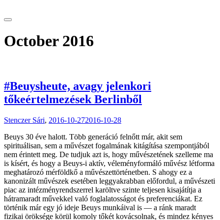
tranzitblog.hu
October 2016
#Beuysheute, avagy jelenkori
tőkeértelmezések Berlinből
Stenczer Sári
,
2016-10-27
2016-10-28
Beuys 30 éve halott. Több generáció felnőtt már, akit sem
spirituálisan, sem a művészet fogalmának kitágítása szempontjából
nem érintett meg. De tudjuk azt is, hogy művészetének szelleme ma
is kísért, és hogy a Beuys-i aktív, véleményformáló művész létforma
meghatározó mérföldkő a művészettörténetben. S ahogy ez a
kanonizált művészek esetében leggyakrabban előfordul, a művészeti
piac az intézményrendszerrel karöltve szinte teljesen kisajátítja a
hátramaradt művekkel való foglalatosságot és preferenciákat. Ez
történik már egy jó ideje Beuys munkáival is — a ránk maradt
fizikai öröksége körül komoly tőkét kovácsolnak, és mindez kényes