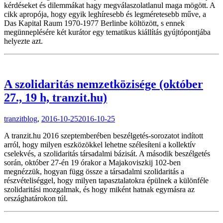
kérdéseket és dilemmákat hagy megválaszolatlanul maga mögött. A
cikk apropója, hogy egyik leghíresebb és legméretesebb műve, a
Das Kapital Raum 1970-1977 Berlinbe költözött, s ennek
megünneplésére két kurátor egy tematikus kiállítás gyújtópontjába
helyezte azt.
A szolidaritás nemzetközisége (október
27., 19 h, tranzit.hu)
tranzitblog
,
2016-10-25
2016-10-25
A tranzit.hu 2016 szeptemberében beszélgetés-sorozatot indított
arról, hogy milyen eszközökkel lehetne szélesíteni a kollektív
cselekvés, a szolidaritás társadalmi bázisát. A második beszélgetés
során, október 27-én 19 órakor a Majakoviszkij 102-ben
megnézzük, hogyan függ össze a társadalmi szolidaritás a
részvételiséggel, hogy milyen tapasztalatokra épülnek a különféle
szolidaritási mozgalmak, és hogy miként hatnak egymásra az
országhatárokon túl.