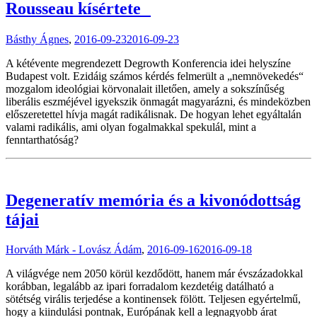
Rousseau kísértete
Básthy Ágnes
,
2016-09-23
2016-09-23
A kétévente megrendezett Degrowth Konferencia idei helyszíne
Budapest volt. Ezidáig számos kérdés felmerült a „nemnövekedés“
mozgalom ideológiai körvonalait illetően, amely a sokszínűség
liberális eszméjével igyekszik önmagát magyarázni, és mindeközben
előszeretettel hívja magát radikálisnak. De hogyan lehet egyáltalán
valami radikális, ami olyan fogalmakkal spekulál, mint a
fenntarthatóság?
Degeneratív memória és a kivonódottság
tájai
Horváth Márk - Lovász Ádám
,
2016-09-16
2016-09-18
A világvége nem 2050 körül kezdődött, hanem már évszázadokkal
korábban, legalább az ipari forradalom kezdetéig datálható a
sötétség virális terjedése a kontinensek fölött. Teljesen egyértelmű,
hogy a kiindulási pontnak, Európának kell a legnagyobb árat