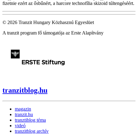
fizetnie ezért az ősbűnért, a harcore technofília skizoid túltengéséért.
© 2026 Tranzit Hungary Közhasznú Egyeslüet
A tranzit program fő támogatója az Erste Alapítvány
tranzitblog.hu
magazin
tranzit.hu
tranztiblog téma
videó
tranzitblog archív