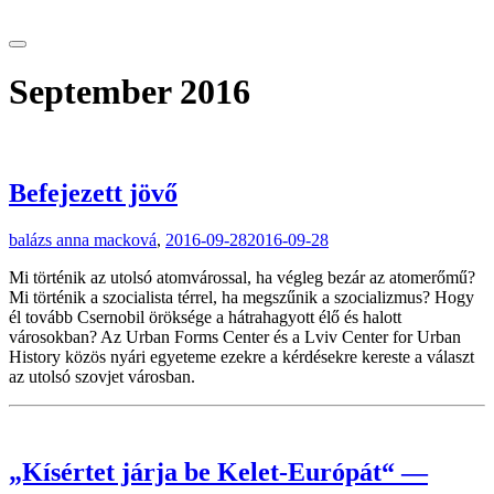
tranzitblog.hu
September 2016
Befejezett jövő
balázs anna macková
,
2016-09-28
2016-09-28
Mi történik az utolsó atomvárossal, ha végleg bezár az atomerőmű?
Mi történik a szocialista térrel, ha megszűnik a szocializmus? Hogy
él tovább Csernobil öröksége a hátrahagyott élő és halott
városokban? Az Urban Forms Center és a Lviv Center for Urban
History közös nyári egyeteme ezekre a kérdésekre kereste a választ
az utolsó szovjet városban.
„Kísértet járja be Kelet-Európát“ —