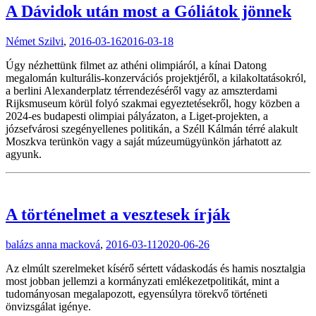
A Dávidok után most a Góliátok jönnek
Német Szilvi
,
2016-03-16
2016-03-18
Úgy nézhettünk filmet az athéni olimpiáról, a kínai Datong
megalomán kulturális-konzervációs projektjéről, a kilakoltatásokról,
a berlini Alexanderplatz térrendezéséről vagy az amszterdami
Rijksmuseum körül folyó szakmai egyeztetésekről, hogy közben a
2024-es budapesti olimpiai pályázaton, a Liget-projekten, a
józsefvárosi szegényellenes politikán, a Széll Kálmán térré alakult
Moszkva terünkön vagy a saját múzeumügyünkön járhatott az
agyunk.
A történelmet a vesztesek írják
balázs anna macková
,
2016-03-11
2020-06-26
Az elmúlt szerelmeket kísérő sértett vádaskodás és hamis nosztalgia
most jobban jellemzi a kormányzati emlékezetpolitikát, mint a
tudományosan megalapozott, egyensúlyra törekvő történeti
önvizsgálat igénye.