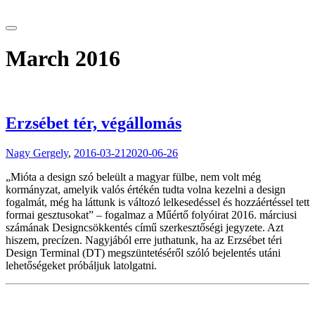
tranzitblog.hu
March 2016
Erzsébet tér, végállomás
Nagy Gergely
,
2016-03-21
2020-06-26
„Mióta a design szó beleült a magyar fülbe, nem volt még
kormányzat, amelyik valós értékén tudta volna kezelni a design
fogalmát, még ha láttunk is változó lelkesedéssel és hozzáértéssel tett
formai gesztusokat” – fogalmaz a Műértő folyóirat 2016. márciusi
számának Designcsökkentés című szerkesztőségi jegyzete. Azt
hiszem, precízen. Nagyjából erre juthatunk, ha az Erzsébet téri
Design Terminal (DT) megszüntetéséről szóló bejelentés utáni
lehetőségeket próbáljuk latolgatni.