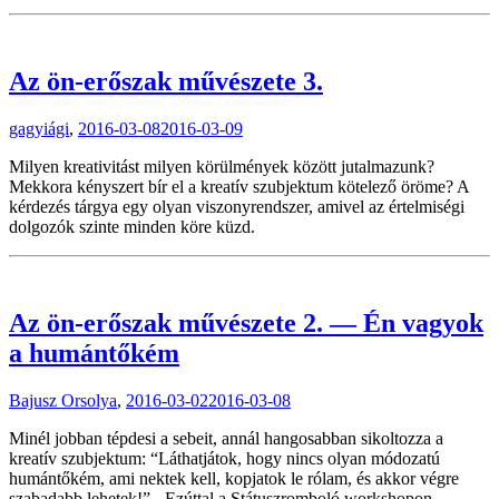
Az ön-erőszak művészete 3.
gagyiági
,
2016-03-08
2016-03-09
Milyen kreativitást milyen körülmények között jutalmazunk?
Mekkora kényszert bír el a kreatív szubjektum kötelező öröme? A
kérdezés tárgya egy olyan viszonyrendszer, amivel az értelmiségi
dolgozók szinte minden köre küzd.
Az ön-erőszak művészete 2. — Én vagyok
a humántőkém
Bajusz Orsolya
,
2016-03-02
2016-03-08
Minél jobban tépdesi a sebeit, annál hangosabban sikoltozza a
kreatív szubjektum: “Láthatjátok, hogy nincs olyan módozatú
humántőkém, ami nektek kell, kopjatok le rólam, és akkor végre
szabadabb lehetek!” - Ezúttal a Státuszromboló workshopon