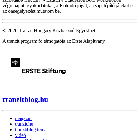
végrehajtott gyakorlatokat, a Kolduló jógát, a csapatépítő játékot és
az önsegélyezést mutatom be.
© 2026 Tranzit Hungary Közhasznú Egyeslüet
A tranzit program fő támogatója az Erste Alapítvány
tranzitblog.hu
magazin
tranzit.hu
tranztiblog téma
videó