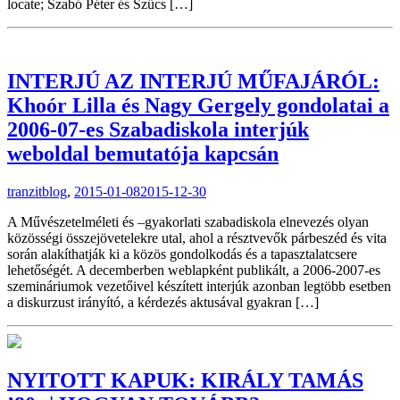
locate; Szabó Péter és Szűcs […]
INTERJÚ AZ INTERJÚ MŰFAJÁRÓL:
Khoór Lilla és Nagy Gergely gondolatai a
2006-07-es Szabadiskola interjúk
weboldal bemutatója kapcsán
tranzitblog
,
2015-01-08
2015-12-30
A Művészetelméleti és –gyakorlati szabadiskola elnevezés olyan
közösségi összejövetelekre utal, ahol a résztvevők párbeszéd és vita
során alakíthatják ki a közös gondolkodás és a tapasztalatcsere
lehetőségét. A decemberben weblapként publikált, a 2006-2007-es
szemináriumok vezetőivel készített interjúk azonban legtöbb esetben
a diskurzust irányító, a kérdezés aktusával gyakran […]
NYITOTT KAPUK: KIRÁLY TAMÁS