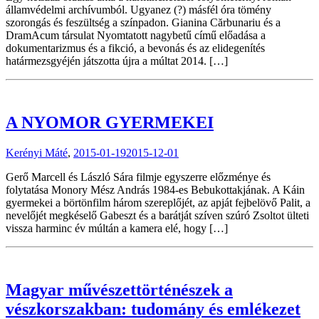
államvédelmi archívumból. Ugyanez (?) másfél óra tömény
szorongás és feszültség a színpadon. Gianina Cărbunariu és a
DramAcum társulat Nyomtatott nagybetű című előadása a
dokumentarizmus és a fikció, a bevonás és az elidegenítés
határmezsgyéjén játszotta újra a múltat 2014. […]
A NYOMOR GYERMEKEI
Kerényi Máté
,
2015-01-19
2015-12-01
Gerő Marcell és László Sára filmje egyszerre előzménye és
folytatása Monory Mész András 1984-es Bebukottakjának. A Káin
gyermekei a börtönfilm három szereplőjét, az apját fejbelövő Palit, a
nevelőjét megkéselő Gabeszt és a barátját szíven szúró Zsoltot ülteti
vissza harminc év múltán a kamera elé, hogy […]
Magyar művészettörténészek a
vészkorszakban: tudomány és emlékezet