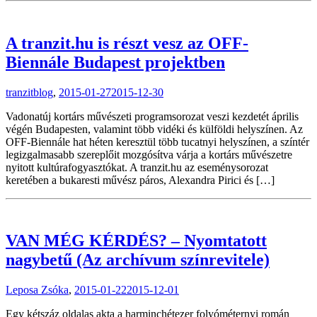
A tranzit.hu is részt vesz az OFF-
Biennále Budapest projektben
tranzitblog
,
2015-01-27
2015-12-30
Vadonatúj kortárs művészeti programsorozat veszi kezdetét április
végén Budapesten, valamint több vidéki és külföldi helyszínen. Az
OFF-Biennále hat héten keresztül több tucatnyi helyszínen, a színtér
legizgalmasabb szereplőit mozgósítva várja a kortárs művészetre
nyitott kultúrafogyasztókat. A tranzit.hu az eseménysorozat
keretében a bukaresti művész páros, Alexandra Pirici és […]
VAN MÉG KÉRDÉS? – Nyomtatott
nagybetű (Az archívum színrevitele)
Leposa Zsóka
,
2015-01-22
2015-12-01
Egy kétszáz oldalas akta a harminchétezer folyóméternyi román