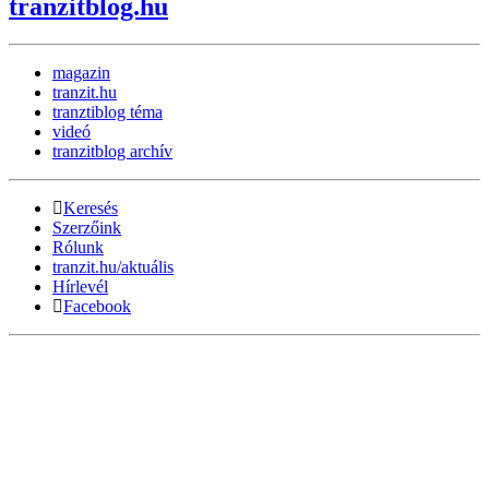
tranzitblog.hu
magazin
tranzit.hu
tranztiblog téma
videó
tranzitblog archív
Keresés
Szerzőink
Rólunk
tranzit.hu/aktuális
Hírlevél
Facebook