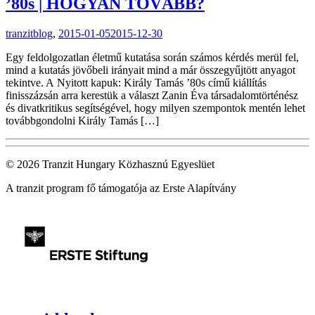
’80s | HOGYAN TOVÁBB?
tranzitblog
,
2015-01-05
2015-12-30
Egy feldolgozatlan életmű kutatása során számos kérdés merül fel,
mind a kutatás jövőbeli irányait mind a már összegyűjtött anyagot
tekintve. A Nyitott kapuk: Király Tamás ’80s című kiállítás
finisszázsán arra kerestük a választ Zanin Éva társadalomtörténész
és divatkritikus segítségével, hogy milyen szempontok mentén lehet
továbbgondolni Király Tamás […]
© 2026 Tranzit Hungary Közhasznú Egyeslüet
A tranzit program fő támogatója az Erste Alapítvány