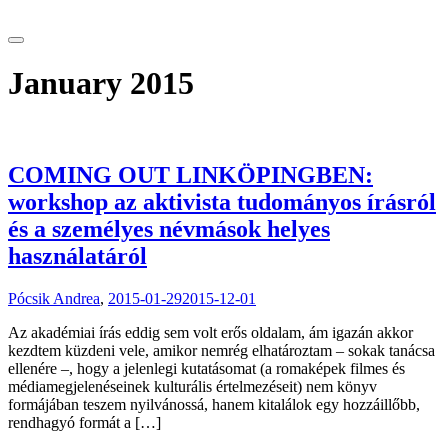
tranzitblog.hu
January 2015
COMING OUT LINKÖPINGBEN:
workshop az aktivista tudományos írásról
és a személyes névmások helyes
használatáról
Pócsik Andrea
,
2015-01-29
2015-12-01
Az akadémiai írás eddig sem volt erős oldalam, ám igazán akkor
kezdtem küzdeni vele, amikor nemrég elhatároztam – sokak tanácsa
ellenére –, hogy a jelenlegi kutatásomat (a romaképek filmes és
médiamegjelenéseinek kulturális értelmezéseit) nem könyv
formájában teszem nyilvánossá, hanem kitalálok egy hozzáillőbb,
rendhagyó formát a […]