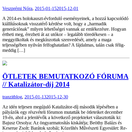
Veszprémi Nóra
,
2015-01-15
2015-12-01
A 2014-es holokauszt-évforduló eseményeinek, a hozzá kapcsolódó
kiállításoknak visszatérő kérdése volt, hogy a „harmadik
generációnak” milyen lehetőségei vannak az emlékezésre. Hogyan
értheti meg, érezheti át az utókor – legalább töredékesen – a
meggyilkoltak és megkínzottak szenvedését, amely a maga
teljességében nyilván felfoghatatlan? A fájdalmas, talán csak félig-
meddig […]
ÖTLETEK BEMUTATKOZÓ FÓRUMA
// Katalizátor-díj 2014
tranzitblog
,
2015-01-13
2015-12-30
Az idén teljesen megújuló Katalizátor-díj második lépésében a
pályázók egy részvételi fórumon mutatták be ötleteiket december
19-én, ahol a jelenlévők a következő projekteket választották ki:
Bajusz Orsolya: Az öngyarmatosítás kiskátéja; Beöthy Balázs és
Keserue Zsolt: Barátok szobái; Közelítés Művészeti Egyesület: Re-