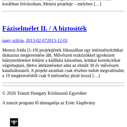
korábban felvázoltam, Menesi projektje – melyben […]
Fáziselmélet II. / A biztosíték
nagy szilvia
,
2013-02-07
2015-12-01
Menesi Attila [1-19] projektjének fókuszában egy intézménykritikai
diskurzus megteremtése állt. Művészeti eszközökkel igyekezett
hiányterületeket feltárni a kiállítási kánonban, kritikai korrekciókat
végrehajtani, illetve áttekintéseket adni az elmúlt 30 év művészeti
katalizátorairól. A projekt azonban csak részben tudott megvalósulni,
a 19 megkeresésből csak 9 intézmény járult hozzá […]
© 2026 Tranzit Hungary Közhasznú Egyeslüet
A tranzit program fő támogatója az Erste Alapítvány