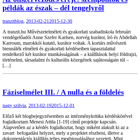
példák az észak – dél tengelyről
tranzitblog
,
2013-02-21
2015-12-30
A tranzit.hu Művészetelméleti és gyakorlati szabadiskola februári
vendégelőadói Anne Szefer Karlsen, norvég kurátor, író és Abdellah
Karroum, marokkói kutató, kurátor voltak. A kortárs művészeti
biennálék elméleti és gyakorlati kérdéseiben tapasztalattal
rendelkező két kurátor munkásságának – a kiállítások helyi földrajzi,
történelmi, társadalmi és kulturális közegének sajátosságain túl –
[…]
Fáziselmélet III. / A nulla és a földelés
nagy szilvia
,
2013-02-19
2015-12-01
Előző két blogbejegyzésemben az intézménykritika kérdéskörével
foglalkoztam Menesi Attila [1-19] című projektje kapcsán.
Alapvetően az a kérdés foglalkoztat, hogy miként alakult ki az a
zavart befogadási helyzet, mely a projektet részbeni, illetve a
dokumentációs kiállítás teljes meghiusulásához vezetett. Mint