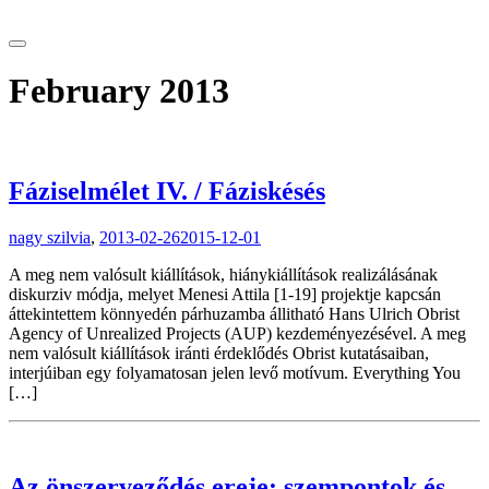
tranzitblog.hu
February 2013
Fáziselmélet IV. / Fáziskésés
nagy szilvia
,
2013-02-26
2015-12-01
A meg nem valósult kiállítások, hiánykiállítások realizálásának
diskurziv módja, melyet Menesi Attila [1-19] projektje kapcsán
áttekintettem könnyedén párhuzamba állitható Hans Ulrich Obrist
Agency of Unrealized Projects (AUP) kezdeményezésével. A meg
nem valósult kiállítások iránti érdeklődés Obrist kutatásaiban,
interjúiban egy folyamatosan jelen levő motívum. Everything You
[…]
Az önszerveződés ereje: szempontok és