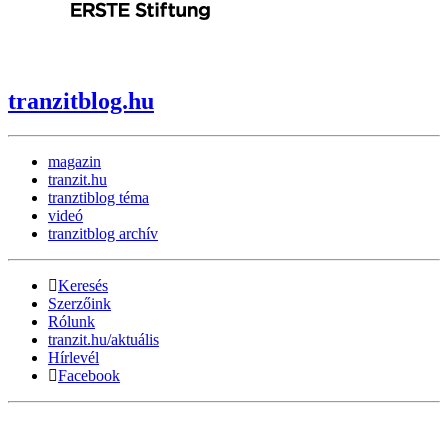
tranzitblog.hu
magazin
tranzit.hu
tranztiblog téma
videó
tranzitblog archív
Keresés
Szerzőink
Rólunk
tranzit.hu/aktuális
Hírlevél
Facebook